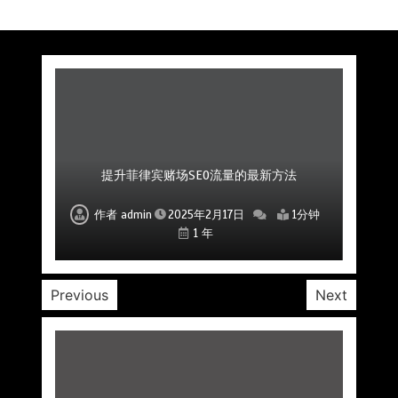
菲律宾赌场公司如何通过口碑和评价吸引更多玩
菲律宾赌场公司如何运用创新手段增加市场份额
如何通过SEO提升菲律宾赌场网站的排名
如何通过SEO增加菲律宾赌场的潜在客户
提升菲律宾赌场SEO流量的最新方法
提升赌场SEO效果的关键优化方案
为赌场提供有效SEO服务的公司
家
作者
作者
作者
作者
作者
作者
作者
admin
admin
admin
admin
admin
admin
admin
2025年2月17日
2025年2月17日
2025年2月17日
2025年2月17日
2025年2月17日
2025年2月17日
2025年2月17日
1分钟
1分钟
1分钟
1分钟
1分钟
1分钟
1分钟
1 年
1 年
1 年
1 年
1 年
1 年
1 年
Previous
Next