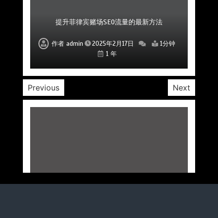
菲律宾赌场公司如何通过口碑和评价吸引更多玩
菲律宾赌场公司如何运用创新手段增加市场份额
如何通过SEO提升菲律宾赌场网站的排名
如何通过SEO增加菲律宾赌场的潜在客户
提升菲律宾赌场SEO流量的最新方法
提升赌场SEO效果的关键优化方案
为赌场提供有效SEO服务的公司
家
作者
作者
作者
作者
作者
作者
作者
admin
admin
admin
admin
admin
admin
admin
2025年2月17日
2025年2月17日
2025年2月17日
2025年2月17日
2025年2月17日
2025年2月17日
2025年2月17日
1分钟
1分钟
1分钟
1分钟
1分钟
1分钟
1分钟
1 年
1 年
1 年
1 年
1 年
1 年
1 年
Previous
Next