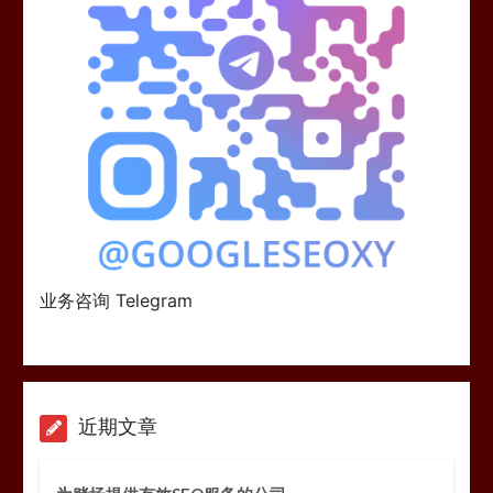
业务咨询 Telegram
近期文章