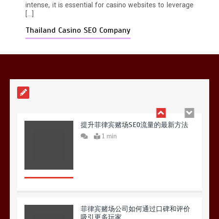
intense
,
it is essential for casino websites to leverage
[…]
Thailand Casino SEO Company
为赌场提供有效SEO服务的公司
1
min
提升菲律宾赌场SEO流量的最新方法
1
min
菲律宾赌场公司如何通过口碑和评价
吸引更多玩家