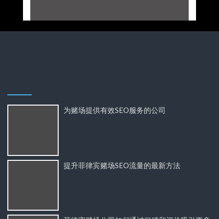
为赌场提供有效SEO服务的公司
提升菲律宾赌场SEO流量的最新方法