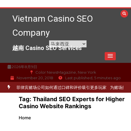
S
k
Vietnam Casino SEO
i
p
Company
t
o
c
越南 Casino SEO Services
o
n
t
2026
年8月9日
Color NewsMagazine
,
New York
e
November
20, 2018
Last published
, 5
minutes ago
n
t
法
菲律宾赌场公司如何通过口碑和评价吸引更多玩家
为赌场提供有效S
Tag
:
Thailand SEO Experts for Higher
Casino Website Rankings
Home