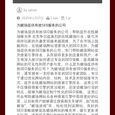
by
admin
提升菲律宾赌场SEO流量的最新方法
1
min
2025
年2月17日
1
min
1
yr
为赌场提供有效SEO服务的公司
为赌场提供有效SEO服务的公司
：
帮助提升在线赌
场曝光率 在竞争日益激烈的在线赌场行业
，
吸引并
保持玩家的兴趣变得越来越困难
。
为了在市场上脱
颖而出
，
在线赌场网站需要强大的SEO支持
。
为赌
场提供有效SEO服务的公司
，
专门帮助赌场网站提
升搜索引擎排名
，
从而获得更多的流量和用户
。
本
文将深入探讨如何通过专业的SEO策略
，
提高赌场
网站的可见性和用户参与度
。
什么是为赌场提供有
效SEO服务的公司？ 为赌场提供有效SEO服务的公
司
，
通常拥有一支经验丰富的SEO专家团队
，
专注
于通过优化网站内容
、
结构
、
技术及外部链接等方
式
，
提升在线赌场网站的搜索引擎排名
。
这类公司
不仅懂得搜索引擎的算法规则
，
还深谙赌场行业的
特点
，
能够为赌场定制个性化的SEO策略
。
这类公
司会帮助赌场网站在各种搜索引擎中取得更好的位
置
，
让目标用户能够通过搜索相关关键词
，
如“在线
赌场”
、
“赌场游戏”等
，
轻松找到该网站
。
良好的
SEO策略能够提高赌场网站的曝光率
，
吸引更多潜
在玩家
，
进而提高网站的转化率和盈利能力
。
为赌