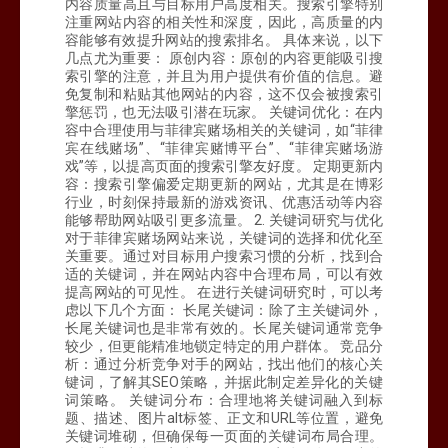
内容质量高且与目标用户高度相关
。
搜索引擎特别
注重网站内容的相关性和深度
，
因此
，
高质量的内
容能够有效提升网站的搜索排名
。
具体来说
，
以下
几点尤为重要
：
原创内容
：
原创的内容更能吸引搜
索引擎的注意
，
并且为用户提供有价值的信息
。
避
免复制和粘贴其他网站的内容
，
这不仅会被搜索引
擎惩罚
，
也无法吸引潜在玩家
。
关键词优化
：
在内
容中合理使用与菲律宾赌场相关的关键词
，
如“菲律
宾在线赌场”
、
“菲律宾赌博平台”
、
“菲律宾赌场游
戏”等
，
以提高页面的搜索引擎友好度
。
定期更新内
容
：
搜索引擎偏爱定期更新的网站
，
尤其是在博彩
行业
，
时刻保持最新的游戏资讯
、
优惠活动等内容
能够帮助网站吸引更多流量
。 2.
关键词研究与优化
对于菲律宾赌场网站来说
，
关键词的选择和优化至
关重要
。
通过对目标用户搜索习惯的分析
，
找到合
适的关键词
，
并在网站内容中合理布局
，
可以有效
提高网站的可见性
。
在进行关键词研究时
，
可以考
虑以下几个方面
：
长尾关键词
：
除了主关键词外
，
长尾关键词也是非常有效的
。
长尾关键词通常竞争
较少
，
但更能精准地锁定特定的用户群体
。
竞品分
析
：
通过分析竞争对手的网站
，
找出他们的核心关
键词
，
了解其SEO策略
，
并据此制定差异化的关键
词策略
。
关键词分布
：
合理地将关键词融入到标
题
、
描述
、
图片alt标签
、
正文和URL等位置
，
避免
关键词堆砌
，
但确保每一页面的关键词布局合理
。