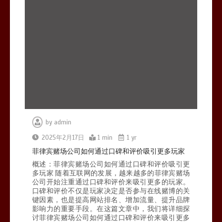
by
admin
2025
年2月17日
1
min
1
yr
菲律宾赌场公司如何通过口碑和评价吸引更多玩家
概述
：
菲律宾赌场公司如何通过口碑和评价吸引更
多玩家 随着互联网的发展
，
越来越多的菲律宾赌场
公司开始注重通过口碑和评价来吸引更多的玩家
。
口碑和评价不仅是玩家决定是否参与在线赌博的关
键因素
，
也是提高网站排名
、
增加流量
、
提升品牌
影响力的重要手段
。
在这篇文章中
，
我们将详细探
讨菲律宾赌场公司如何通过口碑和评价来吸引更多