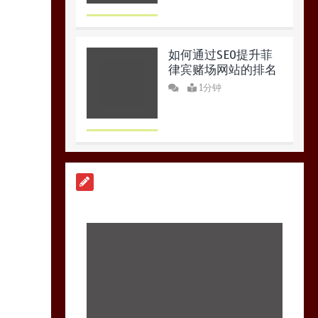
如何通过SEO提升菲
律宾赌场网站的排名
1分钟
为赌场提供有效SEO
服务的公司
1分钟
提升菲律宾赌场SEO
流量的最新方法