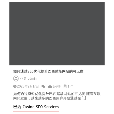
提升菲律宾赌场SEO流量的最新方法
1分钟
菲律宾赌场公司如何通过口碑和评价
如何通过SEO优化提升巴西赌场网站的可见度
吸引更多玩家
作者
admin
1分钟
2025年2月17日
1分钟
1 年
如何通过SEO优化提升巴西赌场网站的可见度 随着互联
网的发展，越来越多的巴西用户开始通过在 […]
巴西 Casino SEO Services
如何通过SEO提升菲律宾赌场网站的