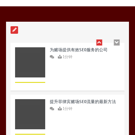
排名
1分钟
为赌场提供有效SEO服务的公司
1分钟
提升菲律宾赌场SEO流量的最新方法
1分钟