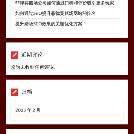
菲律宾赌场公司如何通过口碑和评价吸引更多玩家
如何通过SEO提升菲律宾赌场网站的排名
提升赌场SEO效果的关键优化方案
近期评论
您尚未收到任何评论。
归档
2025 年 2 月