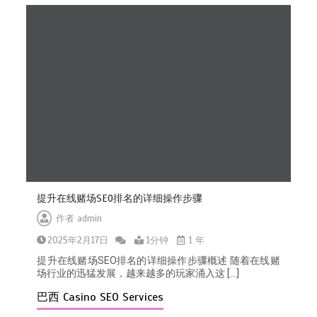
提升菲律宾赌场SEO流量的最新方法
1分钟
菲律宾赌场公司如何通过口碑和评价
提升在线赌场SEO排名的详细操作步骤
吸引更多玩家
作者
admin
1分钟
2025年2月17日
1分钟
1 年
提升在线赌场SEO排名的详细操作步骤概述 随着在线赌
场行业的迅猛发展，越来越多的玩家涌入这 […]
巴西 Casino SEO Services
如何通过SEO提升菲律宾赌场网站的