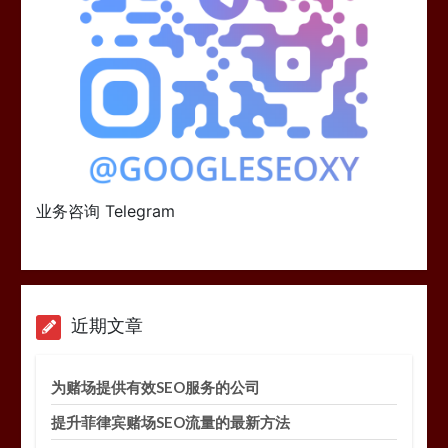
业务咨询 Telegram
近期文章
为赌场提供有效SEO服务的公司
提升菲律宾赌场SEO流量的最新方法