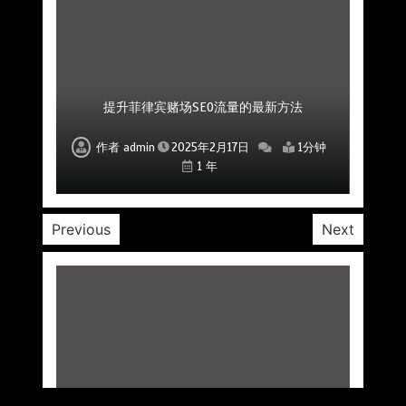
菲律宾赌场公司如何通过口碑和评价吸引更多玩
菲律宾赌场公司如何运用创新手段增加市场份额
如何通过SEO提升菲律宾赌场网站的排名
如何通过SEO增加菲律宾赌场的潜在客户
提升菲律宾赌场SEO流量的最新方法
提升赌场SEO效果的关键优化方案
为赌场提供有效SEO服务的公司
家
作者
作者
作者
作者
作者
作者
作者
admin
admin
admin
admin
admin
admin
admin
2025年2月17日
2025年2月17日
2025年2月17日
2025年2月17日
2025年2月17日
2025年2月17日
2025年2月17日
1分钟
1分钟
1分钟
1分钟
1分钟
1分钟
1分钟
1 年
1 年
1 年
1 年
1 年
1 年
1 年
Previous
Next