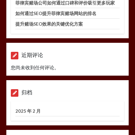
菲律宾赌场公司如何通过口碑和评价吸引更多玩家
如何通过SEO提升菲律宾赌场网站的排名
提升赌场SEO效果的关键优化方案
近期评论
您尚未收到任何评论。
归档
2025 年 2 月