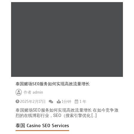
提升菲律宾赌场SEO流量的最新方法
1分钟
菲律宾赌场公司如何通过口碑和评价
泰国赌场SEO服务如何实现高效流量增长
吸引更多玩家
作者
admin
1分钟
2025年2月17日
1分钟
1 年
泰国赌场SEO服务如何实现高效流量增长 在如今竞争激
烈的在线博彩行业，SEO（搜索引擎优化 […]
泰国 Casino SEO Services
如何通过SEO提升菲律宾赌场网站的