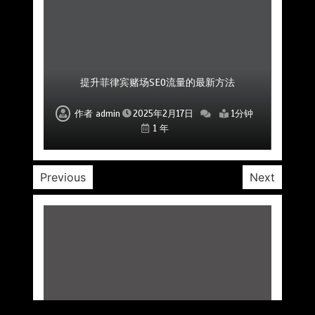
菲律宾赌场公司如何通过口碑和评价吸引更多玩
菲律宾赌场公司如何运用创新手段增加市场份额
如何通过SEO提升菲律宾赌场网站的排名
如何通过SEO增加菲律宾赌场的潜在客户
提升菲律宾赌场SEO流量的最新方法
提升赌场SEO效果的关键优化方案
为赌场提供有效SEO服务的公司
家
作者
作者
作者
作者
作者
作者
作者
admin
admin
admin
admin
admin
admin
admin
2025年2月17日
2025年2月17日
2025年2月17日
2025年2月17日
2025年2月17日
2025年2月17日
2025年2月17日
1分钟
1分钟
1分钟
1分钟
1分钟
1分钟
1分钟
1 年
1 年
1 年
1 年
1 年
1 年
1 年
Previous
Next