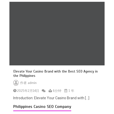
提升菲律宾赌场SEO流量的最新方法
1分钟
菲律宾赌场公司如何通过口碑和评价
Elevate Your Casino Brand with the Best SEO Agency in
吸引更多玩家
the Philippines
1分钟
作者
admin
2025年2月14日
6分钟
1 年
Introduction: Elevate Your Casino Brand with […]
Philippines Casino SEO Company
如何通过SEO提升菲律宾赌场网站的