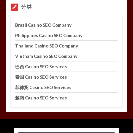
分类
Brazil Casino SEO Company
Philippines Casino SEO Company
Thailand Casino SEO Company
Vietnam Casino SEO Company
巴西 Casino SEO Services
泰国 Casino SEO Services
菲律宾 Casino SEO Services
越南 Casino SEO Services