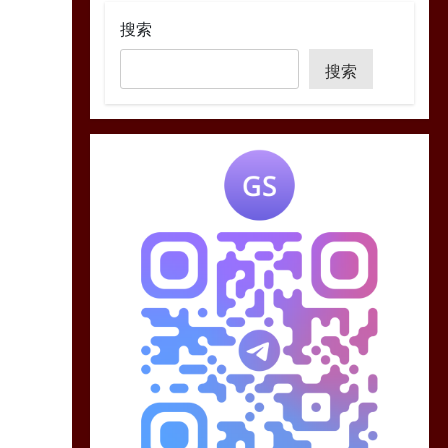
搜索
搜索