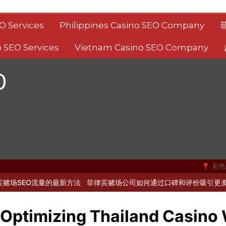
O Services
Philippines Casino SEO Company
菲
 SEO Services
Vietnam Casino SEO Company
O
彩色
EO流量的最新方法
菲律宾赌场公司如何通过口碑和评价吸引更多玩家
Optimizing Thailand Casino