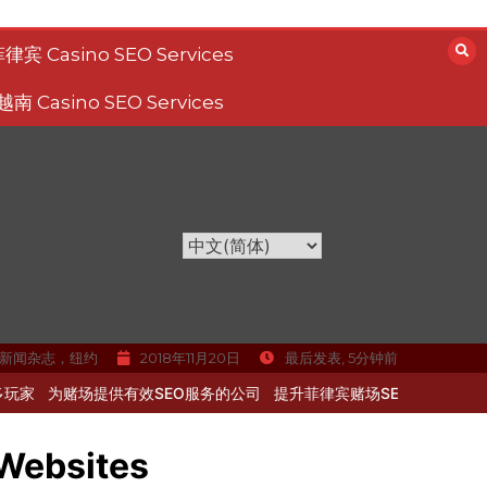
提升菲律宾赌场SEO
流量的最新方法
律宾 Casino SEO Services
1分钟
越南 Casino SEO Services
菲律宾赌场公司如何
通过口碑和评价吸引
更多玩家
1分钟
如何通过SEO提升菲
新闻杂志，纽约
2018年11月20日
最后发表, 5分钟前
律宾赌场网站的排名
为赌场提供有效SEO服务的公司
提升菲律宾赌场SEO流量的最新方法
1分钟
 Websites