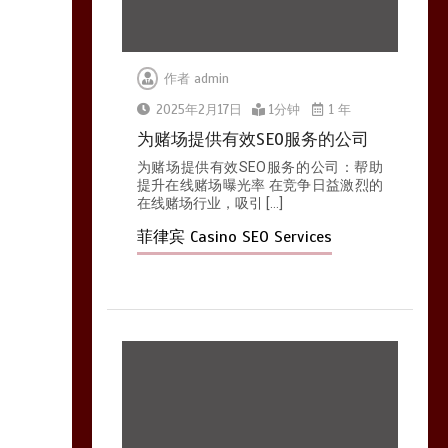
1分钟
作者
admin
2025年2月17日
1分钟
1 年
菲律宾赌场公司如何
通过口碑和评价吸引
为赌场提供有效SEO服务的公司
更多玩家
为赌场提供有效SEO服务的公司：帮助
1分钟
提升在线赌场曝光率 在竞争日益激烈的
在线赌场行业，吸引 […]
菲律宾 Casino SEO Services