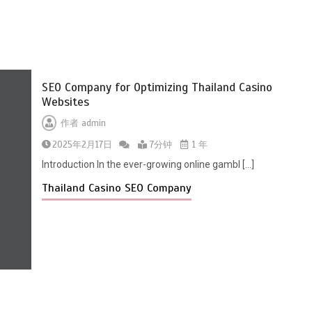
SEO Company for Optimizing Thailand Casino
Websites
作者
admin
2025年2月17日
7分钟
1 年
Introduction In the ever-growing online gambl […]
Thailand Casino SEO Company