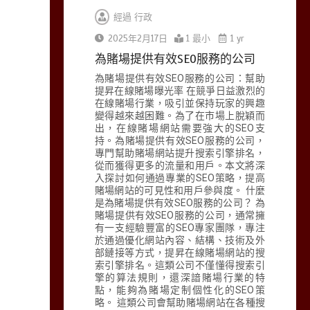
經過
行政
2025年2月17日
1 最小
1
yr
菲律賓賭場公司如何
通過口碑和評價吸引
為賭場提供有效SEO服務的公司
更多玩家
為賭場提供有效SEO服務的公司：幫助
1 最小
提昇在線賭場曝光率 在競爭日益激烈的
在線賭場行業，吸引並保持玩家的興趣
變得越來越困難。為了在市場上脫穎而
出，在線賭場網站需要強大的SEO支
持。為賭場提供有效SEO服務的公司，
專門幫助賭場網站提升搜索引擎排名，
從而獲得更多的流量和用戶。本文將深
入探討如何通過專業的SEO策略，提高
賭場網站的可見性和用戶參與度。 什麼
是為賭場提供有效SEO服務的公司？ 為
賭場提供有效SEO服務的公司，通常擁
有一支經驗豐富的SEO專家團隊，專注
於通過優化網站內容、結構、技術及外
部鏈接等方式，提昇在線賭場網站的搜
索引擎排名。這類公司不僅懂得搜索引
擎的算法規則，還深諳賭場行業的特
點，能夠為賭場定制個性化的SEO策
略。 這類公司會幫助賭場網站在各種搜