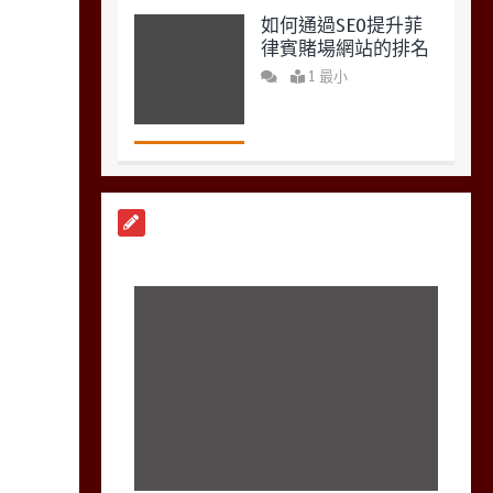
如何通過SEO提升菲
律賓賭場網站的排名
1 最小
為賭場提供有效SEO
服務的公司
1 最小
提升菲律賓賭場SEO
流量的最新方法
1 最小