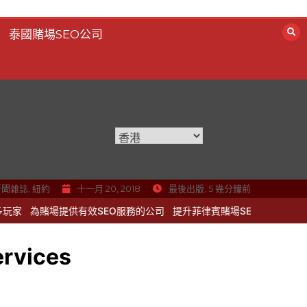
泰國賭場SEO公司
菲律賓賭場公司如何
通過口碑和評價吸引
更多玩家
1 最小
如何通過SEO提升菲
聞雜誌, 紐約
十一月 20, 2018
最後出版, 5 幾分鐘前
律賓賭場網站的排名
為賭場提供有效SEO服務的公司
提升菲律賓賭場SEO流量的最新方法
1 最小
ervices
為賭場提供有效SEO