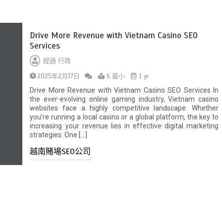
Drive More Revenue with Vietnam Casino SEO
Services
經過
行政
2025年2月17日
6 最小
1
yr
Drive More Revenue with Vietnam Casino SEO Services In
the ever-evolving online gaming industry
,
Vietnam casino
websites face a highly competitive landscape
.
Whether
you’re running a local casino or a global platform
,
the key to
increasing your revenue lies in effective digital marketing
strategies
.
One
[…]
越南賭場SEO公司