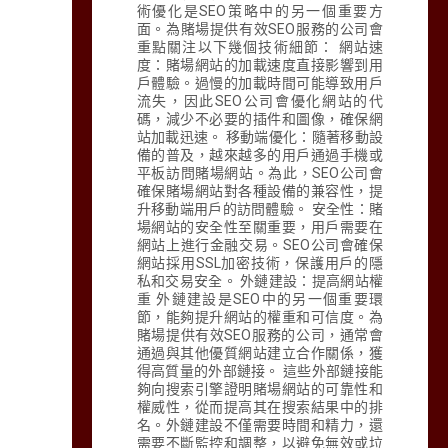
術優化是SEO策略中的另一個重要方
面。為賭場提供有效SEO服務的公司會
重點關注以下幾個技術細節： 網站速
度：賭場網站的加載速度直接影響到用
戶體驗。過慢的加載時間可能導致用戶
流失，因此SEO公司會優化網站的代
碼，減少不必要的插件和圖像，確保網
站加載迅速。 移動端優化：隨著移動設
備的普及，越來越多的用戶通過手機或
平板訪問賭場網站。為此，SEO公司會
確保賭場網站對各種設備的兼容性，提
升移動端用戶的訪問體驗。 安全性：賭
場網站的安全性至關重要，用戶需要在
網站上進行金融交易。SEO公司會確保
網站採用SSL加密技術，保護用戶的隱
私和交易安全。 外鏈建設：提高網站權
重 外鏈建設是SEO中的另一個重要環
節，能夠提升網站的權重和可信度。為
賭場提供有效SEO服務的公司，通常會
通過與其他優質網站建立合作關係，獲
得高質量的外部鏈接。 這些外部鏈接能
夠向搜索引擎證明賭場網站的可靠性和
權威性，從而提高其在搜索結果中的排
名。外鏈建設不僅需要時間和精力，還
需要不斷監控和調整，以避免無效或垃