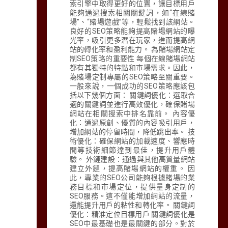
索引擎中取得更好的位置，讓目標用戶
能夠通過搜索相關關鍵詞，如“在線賭
場”、“賭場遊戲”等，輕鬆找到該網站。
良好的SEO策略能夠提高賭場網站的曝
光率，吸引更多潛在玩家，進而提高網
站的轉化率和盈利能力。 為賭場網站定
制SEO策略的重要性 每個在線賭場網站
都有其獨特的特點和市場需求。因此，
為賭場定制專屬的SEO策略至關重要。
一般來說，一個成功的SEO策略應該包
括以下幾個方面： 關鍵詞優化：選取合
適的關鍵詞並進行高效優化，確保賭場
網站在相關搜索中排名靠前。 內容優
化：通過原創、優質的內容吸引用戶，
增加網站的停留時間，降低跳出率。 技
術優化：確保網站的加載速度、響應時
間等技術細節達到最佳，提升用戶體
驗。 外鏈建設：通過與其他高質量網站
建立外鏈，提高賭場網站的權重。 因
此，專業的SEO公司能夠根據賭場的業
務目標和市場定位，提供量身定制的
SEO服務。這不僅能增加網站的流量，
還能提升用戶的粘性和轉化率。 關鍵詞
優化：精准定位目標用戶 關鍵詞優化是
SEO中最基礎也是最關鍵的部分。對於