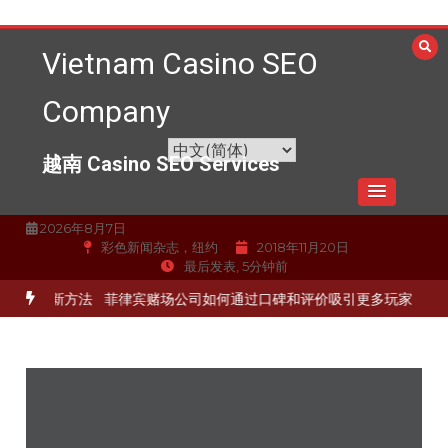
跳
至
Vietnam Casino SEO
内
容
Company
越南 Casino SEO Services
2026年8月7日
彩色新闻杂志，纽约
2018年11月20日
最后发表, 5分钟前
量的最新方法
菲律宾赌场公司如何通过口碑和评价吸引更多玩家
为赌场