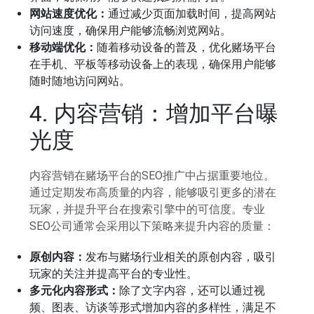
网站速度优化：
通过减少页面加载时间，提高网站
访问速度，确保用户能够流畅浏览网站。
移动端优化：
随着移动设备的普及，优化赌场平台
在手机、平板等移动设备上的表现，确保用户能够
随时随地访问网站。
4. 内容营销：增加平台曝
光度
内容营销在赌场平台的SEO推广中占据重要地位。
通过定期发布高质量的内容，能够吸引更多的潜在
玩家，并提升平台在搜索引擎中的可信度。专业
SEO公司通常会采用以下策略来提升内容的质量：
原创内容：
发布与赌场行业相关的原创内容，吸引
玩家的关注并提高平台的专业性。
多元化内容形式：
除了文字内容，还可以通过视
频、图表、访谈等形式增加内容的多样性，满足不