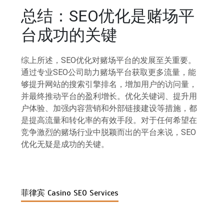
总结：SEO优化是赌场平
台成功的关键
综上所述，SEO优化对赌场平台的发展至关重要。
通过专业SEO公司助力赌场平台获取更多流量，能
够提升网站的搜索引擎排名，增加用户的访问量，
并最终推动平台的盈利增长。优化关键词、提升用
户体验、加强内容营销和外部链接建设等措施，都
是提高流量和转化率的有效手段。对于任何希望在
竞争激烈的赌场行业中脱颖而出的平台来说，SEO
优化无疑是成功的关键。
菲律宾 Casino SEO Services