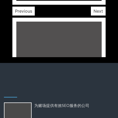
Previous
Next
为赌场提供有效SEO服务的公司