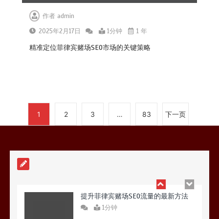
作者
admin
如何通过SEO提升菲律宾赌场网站的
2025年2月17日
1分钟
1 年
排名
精准定位菲律宾赌场SEO市场的关键策略
1分钟
为赌场提供有效SEO服务的公司
1
2
3
…
83
下一页
1分钟
提升菲律宾赌场SEO流量的最新方法
1分钟