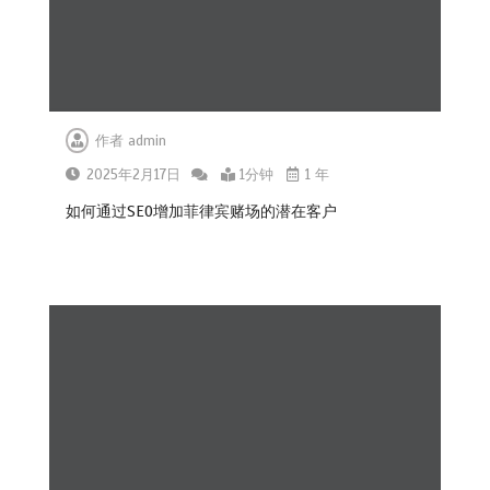
作者
admin
2025年2月17日
1分钟
1 年
如何通过SEO增加菲律宾赌场的潜在客户