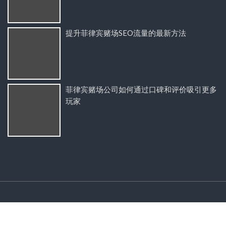
提升菲律宾赌场SEO流量的最新方法
菲律宾赌场公司如何通过口碑和评价吸引更多
玩家