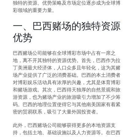
独特的资源、优势策略及市场定位逐步成为全球博
彩领域的重要力量。
一、巴西赌场的独特资源
优势
巴西赌场公司能够在全球博彩市场中占有一席之
地，离不开其独特的资源优势。首先，巴西作为拉
丁美洲最大经济体，人口众多且年轻化，这为其赌
场产业提供了广泛的消费基础。巴西的本土消费者
对博彩娱乐活动具有浓厚的兴趣，尤其是体育博彩
和赌场游戏。其次，巴西得天独厚的自然景观和旅
游资源，也为赌场产业的旅游吸引力增加了不少筹
码。巴西的地理位置使得它与其他南美国家有着紧
密的贸易联系，吸引了大量外国投资者。
此外，巴西赌场公司能够获得更多的本地资源支
持，包括土地、基础设施以及人力资源等。在巴西