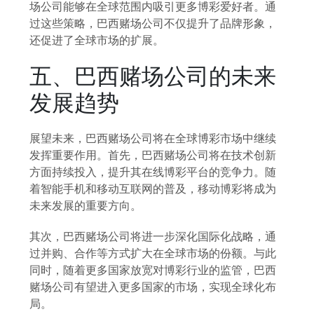
场公司能够在全球范围内吸引更多博彩爱好者。通
过这些策略，巴西赌场公司不仅提升了品牌形象，
还促进了全球市场的扩展。
五、巴西赌场公司的未来
发展趋势
展望未来，巴西赌场公司将在全球博彩市场中继续
发挥重要作用。首先，巴西赌场公司将在技术创新
方面持续投入，提升其在线博彩平台的竞争力。随
着智能手机和移动互联网的普及，移动博彩将成为
未来发展的重要方向。
其次，巴西赌场公司将进一步深化国际化战略，通
过并购、合作等方式扩大在全球市场的份额。与此
同时，随着更多国家放宽对博彩行业的监管，巴西
赌场公司有望进入更多国家的市场，实现全球化布
局。