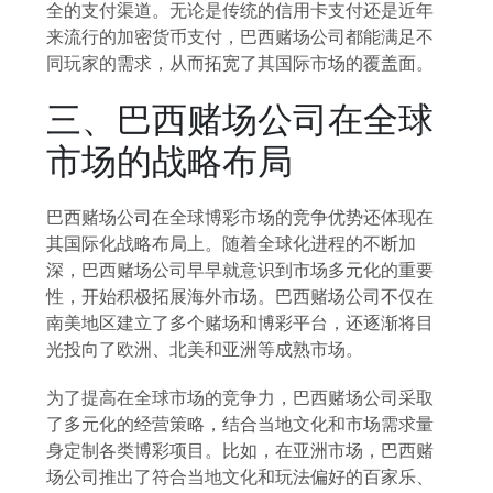
全的支付渠道。无论是传统的信用卡支付还是近年
来流行的加密货币支付，巴西赌场公司都能满足不
同玩家的需求，从而拓宽了其国际市场的覆盖面。
三、巴西赌场公司在全球
市场的战略布局
巴西赌场公司在全球博彩市场的竞争优势还体现在
其国际化战略布局上。随着全球化进程的不断加
深，巴西赌场公司早早就意识到市场多元化的重要
性，开始积极拓展海外市场。巴西赌场公司不仅在
南美地区建立了多个赌场和博彩平台，还逐渐将目
光投向了欧洲、北美和亚洲等成熟市场。
为了提高在全球市场的竞争力，巴西赌场公司采取
了多元化的经营策略，结合当地文化和市场需求量
身定制各类博彩项目。比如，在亚洲市场，巴西赌
场公司推出了符合当地文化和玩法偏好的百家乐、