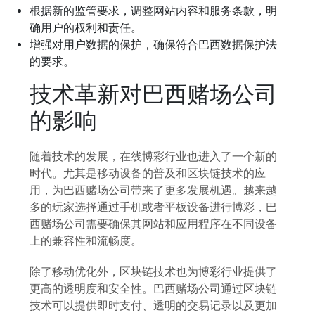
根据新的监管要求，调整网站内容和服务条款，明
确用户的权利和责任。
增强对用户数据的保护，确保符合巴西数据保护法
的要求。
技术革新对巴西赌场公司
的影响
随着技术的发展，在线博彩行业也进入了一个新的
时代。尤其是移动设备的普及和区块链技术的应
用，为巴西赌场公司带来了更多发展机遇。越来越
多的玩家选择通过手机或者平板设备进行博彩，巴
西赌场公司需要确保其网站和应用程序在不同设备
上的兼容性和流畅度。
除了移动优化外，区块链技术也为博彩行业提供了
更高的透明度和安全性。巴西赌场公司通过区块链
技术可以提供即时支付、透明的交易记录以及更加