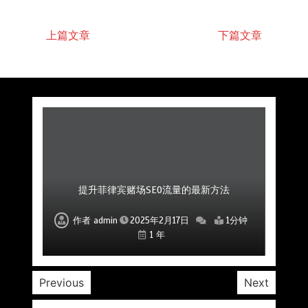
上篇文章
下篇文章
菲律宾赌场公司如何通过口碑和评价吸引更多玩
菲律宾赌场公司如何运用创新手段增加市场份额
如何通过SEO提升菲律宾赌场网站的排名
如何通过SEO增加菲律宾赌场的潜在客户
提升菲律宾赌场SEO流量的最新方法
提升赌场SEO效果的关键优化方案
为赌场提供有效SEO服务的公司
家
作者
作者
作者
作者
作者
作者
作者
admin
admin
admin
admin
admin
admin
admin
2025年2月17日
2025年2月17日
2025年2月17日
2025年2月17日
2025年2月17日
2025年2月17日
2025年2月17日
1分钟
1分钟
1分钟
1分钟
1分钟
1分钟
1分钟
1 年
1 年
1 年
1 年
1 年
1 年
1 年
Previous
Next