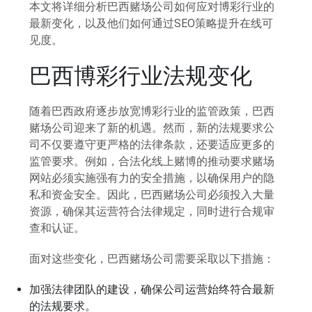
本文将详细分析巴西赌场公司如何应对博彩行业的
最新变化，以及他们如何通过SEO策略提升在线可
见度。
巴西博彩行业法规变化
随着巴西政府逐步放宽博彩行业的监管政策，巴西
赌场公司迎来了新的机遇。然而，新的法规要求公
司不仅要遵守更严格的法律条款，还要适应更多的
监管要求。例如，合法化线上赌博的推动要求赌场
网站必须实施强有力的安全措施，以确保用户的隐
私和资金安全。因此，巴西赌场公司必须投入大量
资源，确保其运营符合法律规定，同时进行合规审
查和认证。
面对这些变化，巴西赌场公司需要采取以下措施：
加强法律团队的建设，确保公司运营始终符合最新
的法规要求。