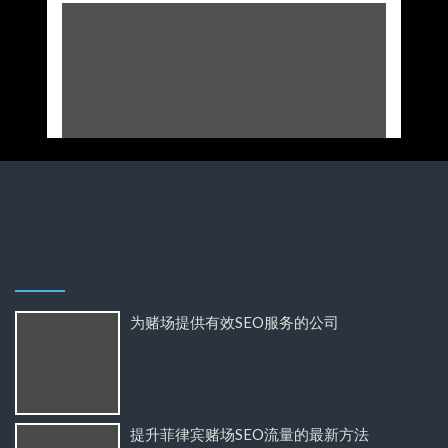
为赌场提供有效SEO服务的公司
提升菲律宾赌场SEO流量的最新方法