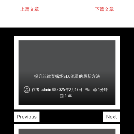
上篇文章
下篇文章
菲律宾赌场公司如何通过口碑和评价吸引更多玩
菲律宾赌场公司如何运用创新手段增加市场份额
如何通过SEO提升菲律宾赌场网站的排名
如何通过SEO增加菲律宾赌场的潜在客户
提升菲律宾赌场SEO流量的最新方法
提升赌场SEO效果的关键优化方案
为赌场提供有效SEO服务的公司
家
作者
作者
作者
作者
作者
作者
作者
admin
admin
admin
admin
admin
admin
admin
2025年2月17日
2025年2月17日
2025年2月17日
2025年2月17日
2025年2月17日
2025年2月17日
2025年2月17日
1分钟
1分钟
1分钟
1分钟
1分钟
1分钟
1分钟
1 年
1 年
1 年
1 年
1 年
1 年
1 年
Previous
Next