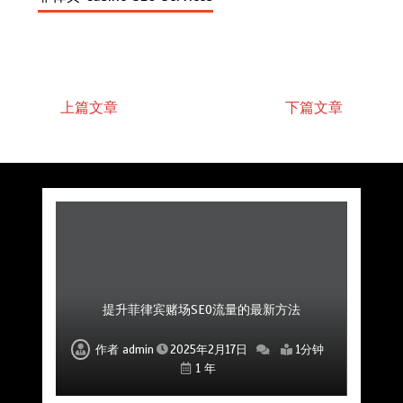
上篇文章
下篇文章
菲律宾赌场公司如何通过口碑和评价吸引更多玩
菲律宾赌场公司如何运用创新手段增加市场份额
如何通过SEO提升菲律宾赌场网站的排名
如何通过SEO增加菲律宾赌场的潜在客户
提升菲律宾赌场SEO流量的最新方法
提升赌场SEO效果的关键优化方案
为赌场提供有效SEO服务的公司
家
作者
作者
作者
作者
作者
作者
作者
admin
admin
admin
admin
admin
admin
admin
2025年2月17日
2025年2月17日
2025年2月17日
2025年2月17日
2025年2月17日
2025年2月17日
2025年2月17日
1分钟
1分钟
1分钟
1分钟
1分钟
1分钟
1分钟
1 年
1 年
1 年
1 年
1 年
1 年
1 年