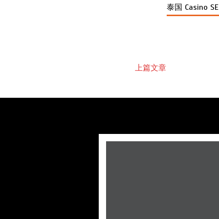
泰国 Casino SEO
上篇文章