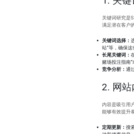
1. 关
关键词研究是
满足潜在客户
关键词选择：
站”等，确保
长尾关键词：
赌场投注指南”
竞争分析：
通
2. 网
内容是吸引用
能够有效提升
定期更新：
搜