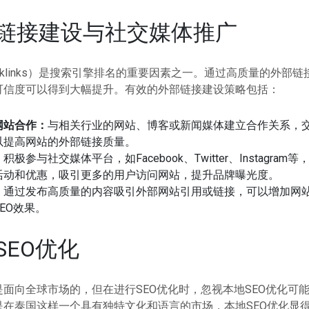
外部链接建设与社交媒体推广
cklinks）是搜索引擎排名的重要因素之一。通过高质量的外部
可信度可以得到大幅提升。有效的外部链接建设策略包括：
网站合作：
与相关行业的网站、博客或新闻媒体建立合作关系，
以提高网站的外部链接质量。
：
积极参与社交媒体平台，如Facebook、Twitter、Instagra
活动和优惠，吸引更多的用户访问网站，提升品牌曝光度。
：
通过发布高质量的内容吸引外部网站引用或链接，可以增加网
EO效果。
地SEO优化
面向全球市场的，但在进行SEO优化时，忽视本地SEO优化可
是在泰国这样一个具有独特文化和语言的市场，本地SEO优化显