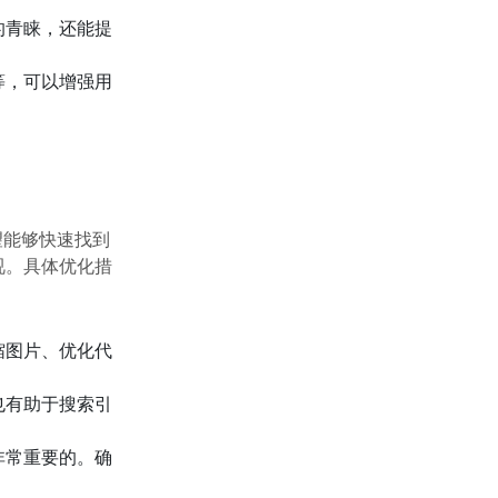
的青睐，还能提
等，可以增强用
望能够快速找到
视。具体优化措
缩图片、优化代
也有助于搜索引
非常重要的。确