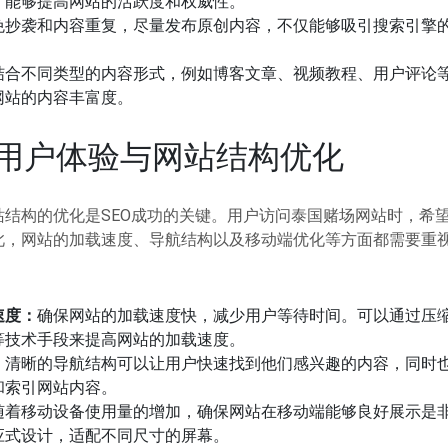
，能够提高网站的活跃度和权威性。
免抄袭和内容重复，尽量发布原创内容，不仅能够吸引搜索引擎
结合不同类型的内容形式，例如博客文章、视频教程、用户评论
网站的内容丰富度。
提升用户体验与网站结构优化
站结构的优化是SEO成功的关键。用户访问泰国赌场网站时，希
此，网站的加载速度、导航结构以及移动端优化等方面都需要重
速度：
确保网站的加载速度快，减少用户等待时间。可以通过压
N等技术手段来提高网站的加载速度。
：
清晰的导航结构可以让用户快速找到他们感兴趣的内容，同时
和索引网站内容。
随着移动设备使用量的增加，确保网站在移动端能够良好展示是
应式设计，适配不同尺寸的屏幕。