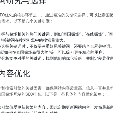
键词研究与选择
SEO优化的核心环节之一。通过精准的关键词选择，可以让泰国
的需求。以下是几个关键步骤：
选择与赌场相关的热门关键词，例如“泰国赌场”，“在线赌场”，“
这些关键词在搜索引擎中的搜索量较大。
在选择关键词时，不仅要注重短尾关键词，还要结合长尾关键词。
或“如何在泰国赌场赢得大奖”等，可以吸引更多精准的用户。
过分析竞争对手的关键词，找到他们的优化策略，并制定差异化
站内容优化
户和搜索引擎的关键因素。确保网站内容质量高、信息丰富并且
泰国赌场网站的SEO排名。以下是一些具体的内容优化策略：
索引擎偏爱更新频繁的内容，因此定期更新网站内容，发布最新