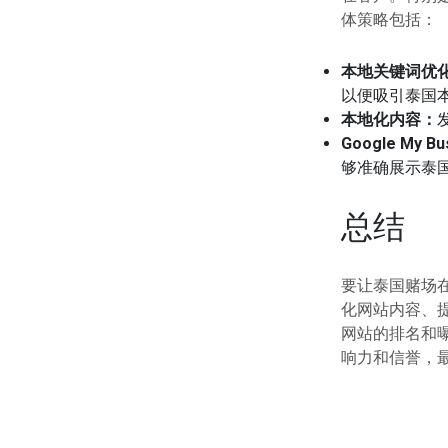
体策略包括：
本地关键词优
以便吸引泰国
本地化内容：
Google My B
够准确展示泰
总结
要让泰国赌场
化网站内容、
网站的排名和
响力和信誉，