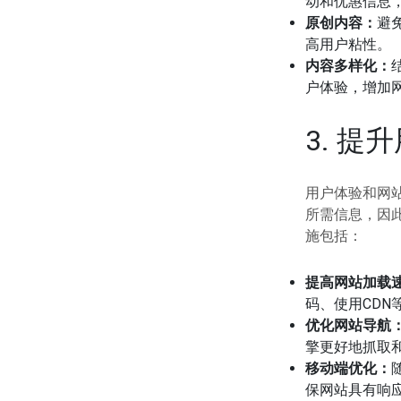
动和优惠信息
原创内容：
避
高用户粘性。
内容多样化：
户体验，增加
3. 
用户体验和网
所需信息，因
施包括：
提高网站加载
码、使用CD
优化网站导航
擎更好地抓取
移动端优化：
保网站具有响