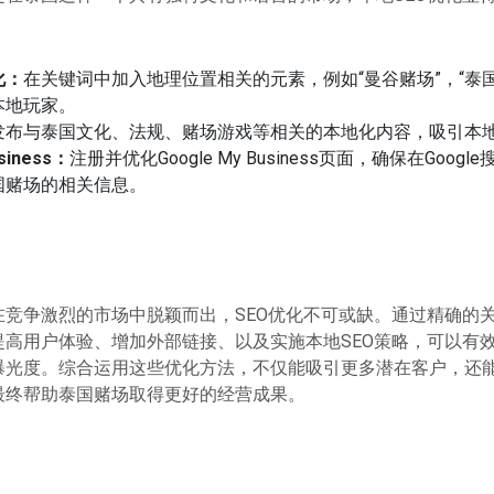
化：
在关键词中加入地理位置相关的元素，例如“曼谷赌场”，“泰
本地玩家。
发布与泰国文化、法规、赌场游戏等相关的本地化内容，吸引本
usiness：
注册并优化Google My Business页面，确保在Goog
国赌场的相关信息。
在竞争激烈的市场中脱颖而出，SEO优化不可或缺。通过精确的
提高用户体验、增加外部链接、以及实施本地SEO策略，可以有
曝光度。综合运用这些优化方法，不仅能吸引更多潜在客户，还
最终帮助泰国赌场取得更好的经营成果。