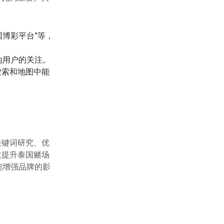
国博彩平台”等，
地用户的关注。
le搜索和地图中能
关键词研究、优
效提升泰国赌场
能增强品牌的影