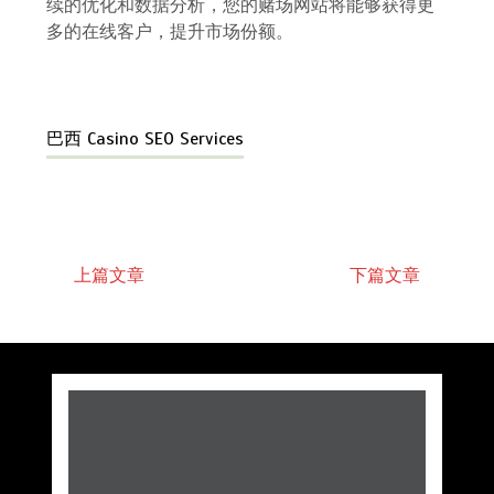
续的优化和数据分析，您的赌场网站将能够获得更
多的在线客户，提升市场份额。
巴西 Casino SEO Services
上篇文章
下篇文章