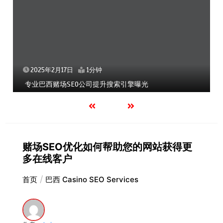
2025年2月17日
1分钟
专业巴西赌场SEO公司提升搜索引擎曝光
赌场SEO优化如何帮助您的网站获得更
多在线客户
首页
巴西 Casino SEO Services