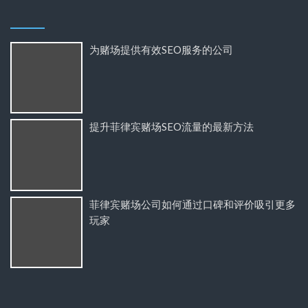
为赌场提供有效SEO服务的公司
提升菲律宾赌场SEO流量的最新方法
菲律宾赌场公司如何通过口碑和评价吸引更多
玩家