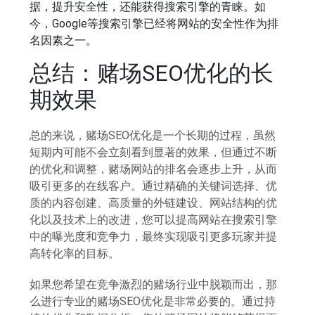
据，提升安全性，还能获得搜索引擎的青睐。如
今，Google等搜索引擎已经将网站的安全性作为排
名因素之一。
总结：赌场SEO优化的长
期效果
总的来说，赌场SEO优化是一个长期的过程，虽然
短期内可能不会立刻看到显著的效果，但通过不断
的优化和调整，赌场网站的排名会逐步上升，从而
吸引更多的在线客户。通过精确的关键词选择、优
质的内容创建、高质量的外链建设、网站结构的优
化以及技术上的改进，您可以提高网站在搜索引擎
中的曝光度和竞争力，最终实现吸引更多玩家并提
高转化率的目标。
如果您希望在竞争激烈的赌场行业中脱颖而出，那
么进行专业的赌场SEO优化是非常必要的。通过持