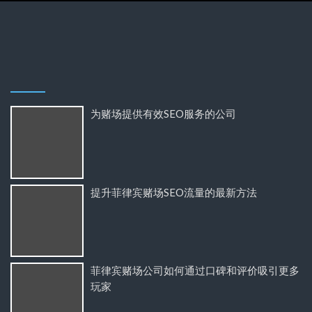
为赌场提供有效SEO服务的公司
提升菲律宾赌场SEO流量的最新方法
菲律宾赌场公司如何通过口碑和评价吸引更多
玩家