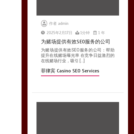
1分钟
作者
admin
2025年2月17日
1分钟
1 年
菲律宾赌场公司如何
通过口碑和评价吸引
为赌场提供有效SEO服务的公司
更多玩家
为赌场提供有效SEO服务的公司：帮助
1分钟
提升在线赌场曝光率 在竞争日益激烈的
在线赌场行业，吸引 […]
菲律宾 Casino SEO Services