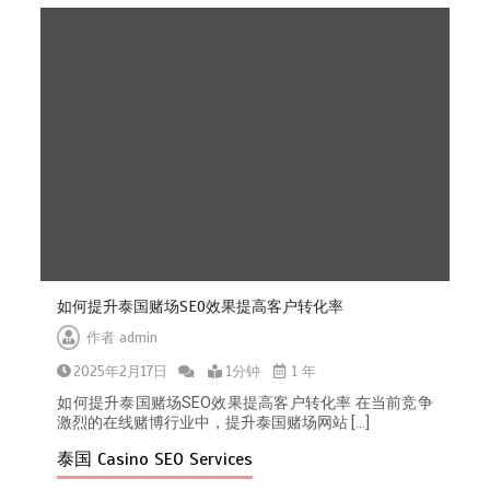
提升菲律宾赌场SEO流量的最新方法
1分钟
菲律宾赌场公司如何通过口碑和评价
如何提升泰国赌场SEO效果提高客户转化率
吸引更多玩家
作者
admin
1分钟
2025年2月17日
1分钟
1 年
如何提升泰国赌场SEO效果提高客户转化率 在当前竞争
激烈的在线赌博行业中，提升泰国赌场网站 […]
泰国 Casino SEO Services
如何通过SEO提升菲律宾赌场网站的