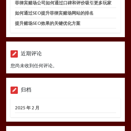
菲律宾赌场公司如何通过口碑和评价吸引更多玩家
如何通过SEO提升菲律宾赌场网站的排名
提升赌场SEO效果的关键优化方案
近期评论
您尚未收到任何评论。
归档
2025 年 2 月