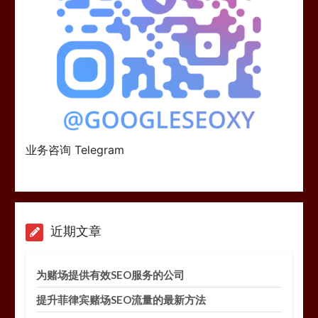
业务咨询 Telegram
近期文章
为赌场提供有效SEO服务的公司
提升菲律宾赌场SEO流量的最新方法