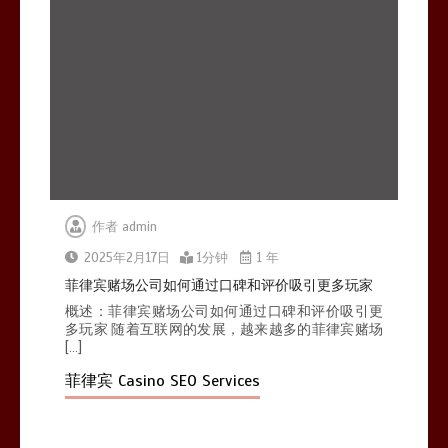
作者
admin
2025年2月17日
1分钟
1 年
菲律宾赌场公司如何通过口碑和评价吸引更多玩家
概述：菲律宾赌场公司如何通过口碑和评价吸引更
多玩家 随着互联网的发展，越来越多的菲律宾赌场
[…]
菲律宾 Casino SEO Services