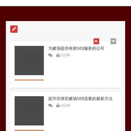
排名
1分钟
为赌场提供有效SEO服务的公司
1分钟
提升菲律宾赌场SEO流量的最新方法
1分钟