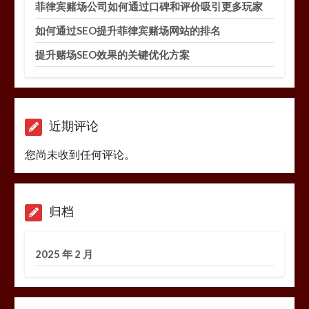
菲律宾赌场公司如何通过口碑和评价吸引更多玩家
如何通过SEO提升菲律宾赌场网站的排名
提升赌场SEO效果的关键优化方案
近期评论
您尚未收到任何评论。
归档
2025 年 2 月