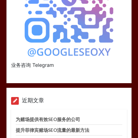
业务咨询 Telegram
近期文章
为赌场提供有效SEO服务的公司
提升菲律宾赌场SEO流量的最新方法