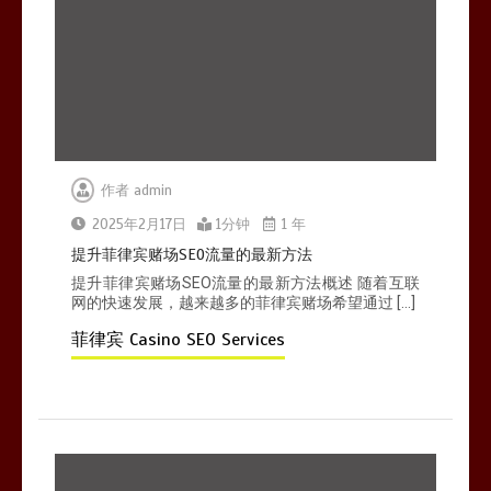
作者
admin
2025年2月17日
1分钟
1 年
提升菲律宾赌场SEO流量的最新方法
提升菲律宾赌场SEO流量的最新方法概述 随着互联
网的快速发展，越来越多的菲律宾赌场希望通过 […]
菲律宾 Casino SEO Services