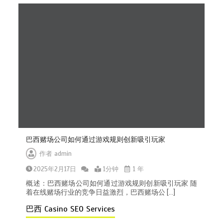
提升菲律宾赌场SEO流量的最新方法
1分钟
菲律宾赌场公司如何通过口碑和评价
巴西赌场公司如何通过游戏规则创新吸引玩家
吸引更多玩家
作者
admin
1分钟
2025年2月17日
1分钟
1 年
概述：巴西赌场公司如何通过游戏规则创新吸引玩家 随
着在线赌场行业的竞争日益激烈，巴西赌场公 […]
巴西 Casino SEO Services
如何通过SEO提升菲律宾赌场网站的