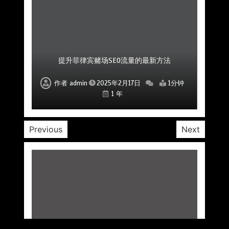
菲律宾赌场公司如何通过口碑和评价吸引更多玩
菲律宾赌场公司如何运用创新手段增加市场份额
如何通过SEO提升菲律宾赌场网站的排名
如何通过SEO增加菲律宾赌场的潜在客户
提升菲律宾赌场SEO流量的最新方法
提升赌场SEO效果的关键优化方案
为赌场提供有效SEO服务的公司
家
作者
作者
作者
作者
作者
作者
作者
admin
admin
admin
admin
admin
admin
admin
2025年2月17日
2025年2月17日
2025年2月17日
2025年2月17日
2025年2月17日
2025年2月17日
2025年2月17日
1分钟
1分钟
1分钟
1分钟
1分钟
1分钟
1分钟
1 年
1 年
1 年
1 年
1 年
1 年
1 年
Previous
Next