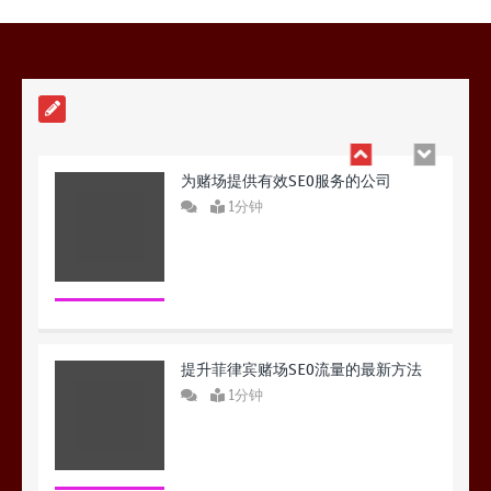
排名
1分钟
为赌场提供有效SEO服务的公司
1分钟
提升菲律宾赌场SEO流量的最新方法
1分钟