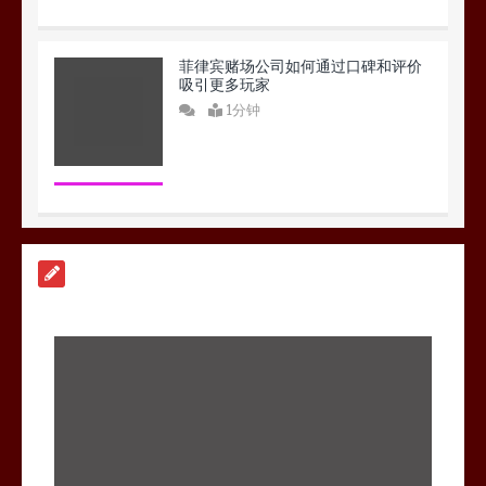
菲律宾赌场公司如何通过口碑和评价
吸引更多玩家
1分钟
如何通过SEO提升菲律宾赌场网站的
排名
1分钟
为赌场提供有效SEO服务的公司
1分钟