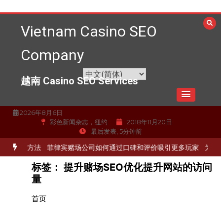
跳
至
Vietnam Casino SEO
内
容
Company
越南 Casino SEO Services
2026年8月6日
彩色新闻杂志，纽约
2018年11月20日
最后发表, 5分钟前
最新方法
菲律宾赌场公司如何通过口碑和评价吸引更多玩家
为赌场提
标签：
提升赌场SEO优化提升网站的访问
量
首页