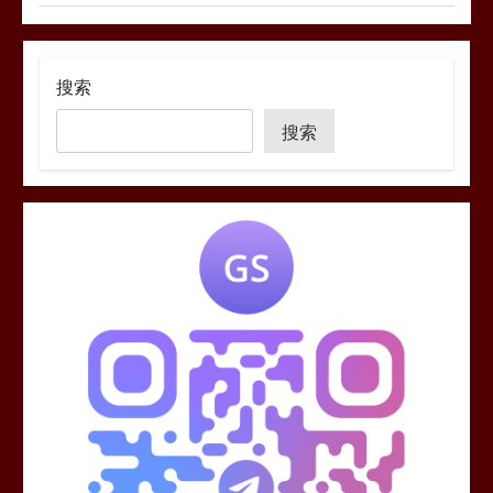
搜索
搜索