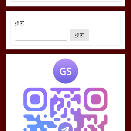
搜索
搜索