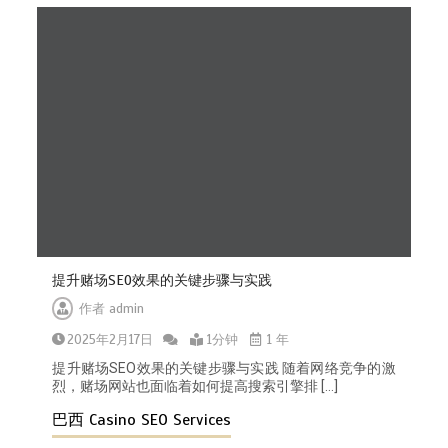
提升菲律宾赌场SEO流量的最新方法
1分钟
菲律宾赌场公司如何通过口碑和评价
提升赌场SEO效果的关键步骤与实践
吸引更多玩家
作者
admin
1分钟
2025年2月17日
1分钟
1 年
提升赌场SEO效果的关键步骤与实践 随着网络竞争的激
烈，赌场网站也面临着如何提高搜索引擎排 […]
巴西 Casino SEO Services
如何通过SEO提升菲律宾赌场网站的