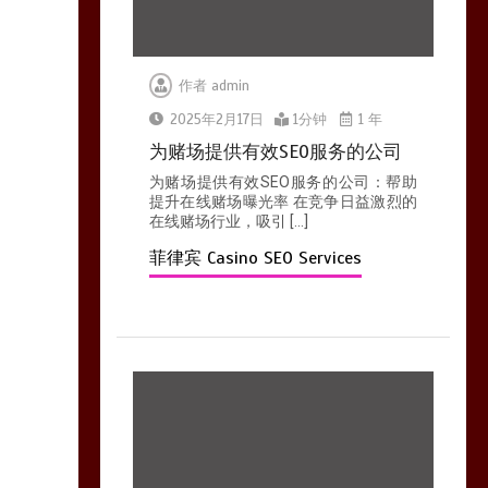
1分钟
作者
admin
2025年2月17日
1分钟
1 年
菲律宾赌场公司如何
通过口碑和评价吸引
为赌场提供有效SEO服务的公司
更多玩家
为赌场提供有效SEO服务的公司：帮助
1分钟
提升在线赌场曝光率 在竞争日益激烈的
在线赌场行业，吸引 […]
菲律宾 Casino SEO Services