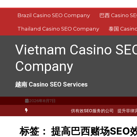
跳
至
Brazil Casino SEO Company
巴西 Casino SE
内
容
Thailand Casino SEO Company
泰国 Casino
Vietnam Casino SE
Company
越南 Casino SEO Services
2026年8月7日
和评价吸引更多玩家
为赌场提供有效SEO服务的公司
提升菲律宾赌场S
标签：
提高巴西赌场SEO