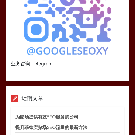
业务咨询 Telegram
近期文章
为赌场提供有效SEO服务的公司
提升菲律宾赌场SEO流量的最新方法