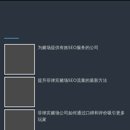
为赌场提供有效SEO服务的公司
提升菲律宾赌场SEO流量的最新方法
菲律宾赌场公司如何通过口碑和评价吸引更多
玩家