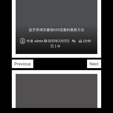
菲律宾赌场公司如何通过口碑和评价吸引更多玩
菲律宾赌场公司如何运用创新手段增加市场份额
如何通过SEO提升菲律宾赌场网站的排名
如何通过SEO增加菲律宾赌场的潜在客户
提升菲律宾赌场SEO流量的最新方法
提升赌场SEO效果的关键优化方案
为赌场提供有效SEO服务的公司
家
作者
作者
作者
作者
作者
作者
作者
admin
admin
admin
admin
admin
admin
admin
2025年2月17日
2025年2月17日
2025年2月17日
2025年2月17日
2025年2月17日
2025年2月17日
2025年2月17日
1分钟
1分钟
1分钟
1分钟
1分钟
1分钟
1分钟
1 年
1 年
1 年
1 年
1 年
1 年
1 年
Previous
Next