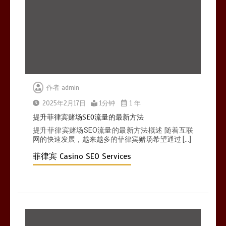
作者
admin
2025年2月17日
1分钟
1 年
提升菲律宾赌场SEO流量的最新方法
提升菲律宾赌场SEO流量的最新方法概述 随着互联
网的快速发展，越来越多的菲律宾赌场希望通过 […]
菲律宾 Casino SEO Services