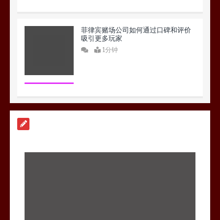
菲律宾赌场公司如何通过口碑和评价
吸引更多玩家
1分钟
如何通过SEO提升菲律宾赌场网站的
排名
1分钟
为赌场提供有效SEO服务的公司
1分钟