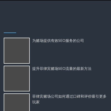
为赌场提供有效SEO服务的公司
提升菲律宾赌场SEO流量的最新方法
菲律宾赌场公司如何通过口碑和评价吸引更多
玩家