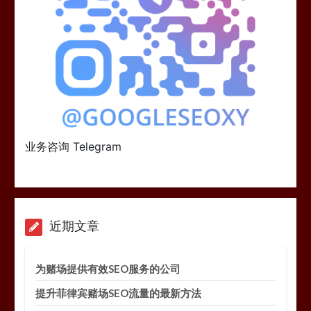
业务咨询 Telegram
近期文章
为赌场提供有效SEO服务的公司
提升菲律宾赌场SEO流量的最新方法