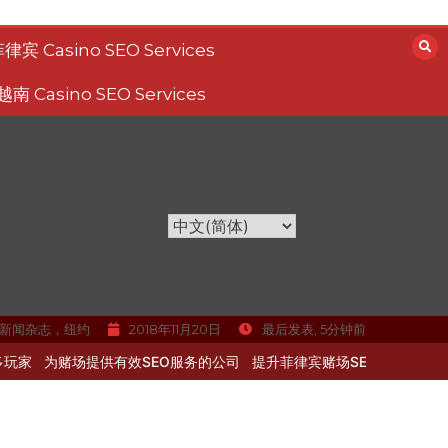
提升菲律宾赌场SEO
流量的最新方法
律宾 Casino SEO Services
1分钟
越南 Casino SEO Services
菲律宾赌场公司如何
通过口碑和评价吸引
更多玩家
1分钟
如何通过SEO提升菲
新闻杂志，纽约
2018年11月20日
最后发表, 5分钟前
律宾赌场网站的排名
为赌场提供有效SEO服务的公司
提升菲律宾赌场SEO流量的最新方法
1分钟