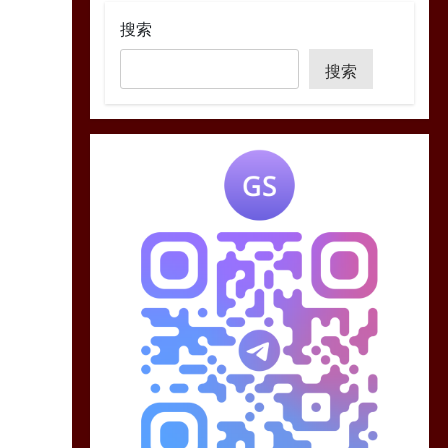
搜索
搜索