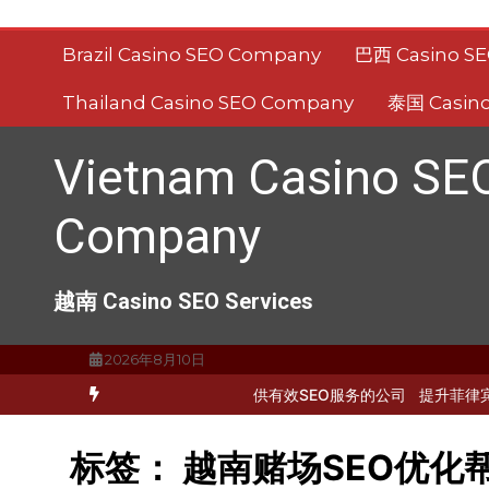
跳
至
Brazil Casino SEO Company
巴西 Casino SE
内
容
Thailand Casino SEO Company
泰国 Casino
Vietnam Casino SE
Company
越南 Casino SEO Services
2026年8月10日
和评价吸引更多玩家
为赌场提供有效SEO服务的公司
提升菲律宾赌场S
标签：
越南赌场SEO优化