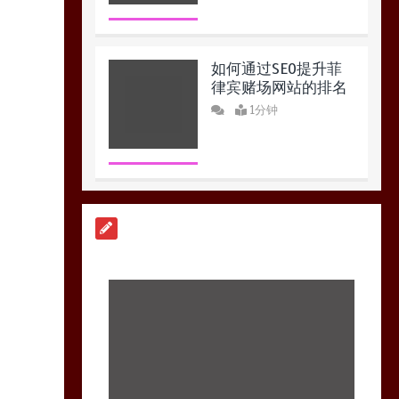
如何通过SEO提升菲
律宾赌场网站的排名
1分钟
为赌场提供有效SEO
服务的公司
1分钟
提升菲律宾赌场SEO
流量的最新方法