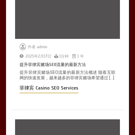
作者
admin
2025年2月17日
1分钟
1 年
提升菲律宾赌场SEO流量的最新方法
提升菲律宾赌场SEO流量的最新方法概述 随着互联
网的快速发展，越来越多的菲律宾赌场希望通过 […]
菲律宾 Casino SEO Services