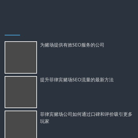
为赌场提供有效SEO服务的公司
提升菲律宾赌场SEO流量的最新方法
菲律宾赌场公司如何通过口碑和评价吸引更多
玩家