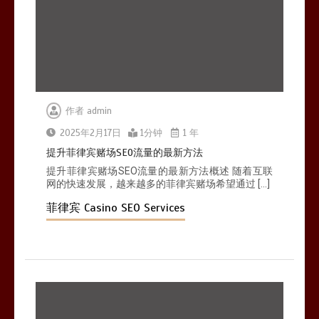
作者
admin
2025年2月17日
1分钟
1 年
提升菲律宾赌场SEO流量的最新方法
提升菲律宾赌场SEO流量的最新方法概述 随着互联
网的快速发展，越来越多的菲律宾赌场希望通过 […]
菲律宾 Casino SEO Services