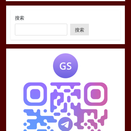
搜索
搜索