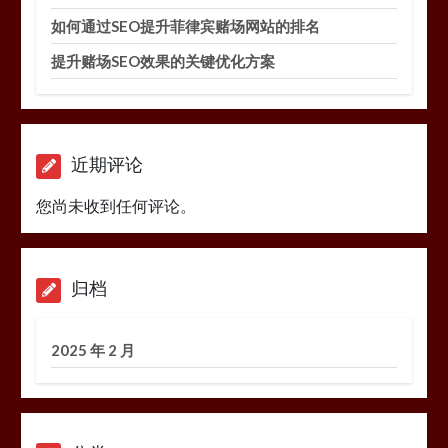
如何通过SEO提升菲律宾赌场网站的排名
提升赌场SEO效果的关键优化方案
近期评论
您尚未收到任何评论。
归档
2025 年 2 月