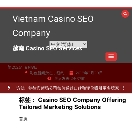
跳
至
Vietnam Casino SEO
内
容
Company
越南 Casino SEO Services
2026年8月8日
彩色新闻杂志，纽约
2018年11月20日
最后发表, 5分钟前
的最新方法
菲律宾赌场公司如何通过口碑和评价吸引更多玩家
为赌场提
标签：
Casino SEO Company Offering
Tailored Marketing Solutions
首页