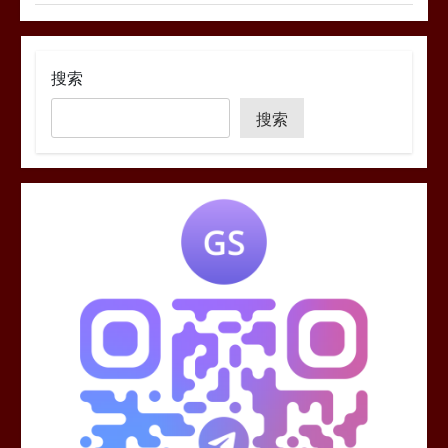
搜索
搜索