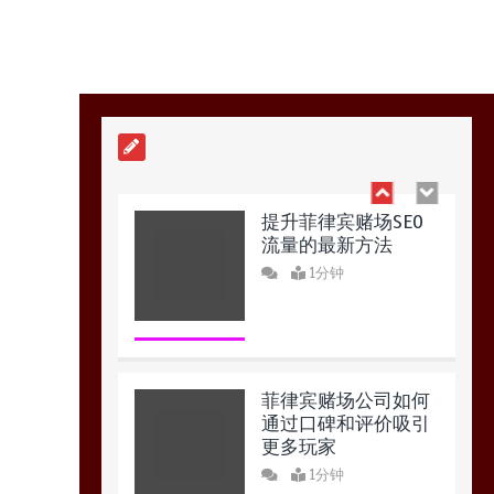
为赌场提供有效SEO
服务的公司
1分钟
提升菲律宾赌场SEO
流量的最新方法
1分钟
菲律宾赌场公司如何
通过口碑和评价吸引
更多玩家
1分钟