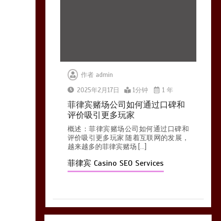
作者
admin
2025年2月17日
1分钟
1 年
菲律宾赌场公司如何通过口碑和
评价吸引更多玩家
概述：菲律宾赌场公司如何通过口碑和
评价吸引更多玩家 随着互联网的发展，
越来越多的菲律宾赌场 […]
菲律宾 Casino SEO Services