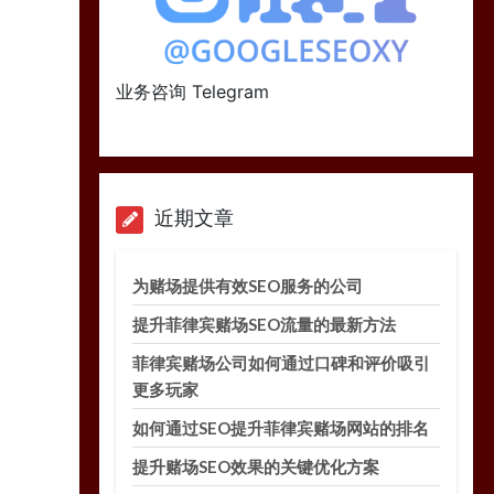
业务咨询 Telegram
近期文章
为赌场提供有效SEO服务的公司
提升菲律宾赌场SEO流量的最新方法
菲律宾赌场公司如何通过口碑和评价吸引
更多玩家
如何通过SEO提升菲律宾赌场网站的排名
提升赌场SEO效果的关键优化方案