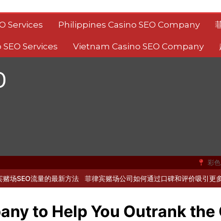
O Services
Philippines Casino SEO Company
菲
 SEO Services
Vietnam Casino SEO Company
O
彩色
EO流量的最新方法
菲律宾赌场公司如何通过口碑和评价吸引更多玩家
ny to Help You Outrank the