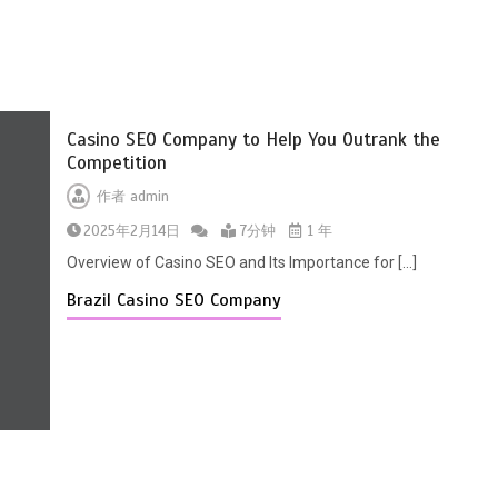
Casino SEO Company to Help You Outrank the
Competition
作者
admin
2025年2月14日
7分钟
1 年
Overview of Casino SEO and Its Importance for […]
Brazil Casino SEO Company