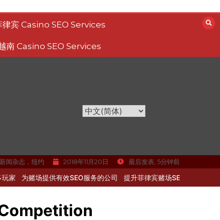
提升菲律宾赌场SEO
流量的最新方法
律宾 Casino SEO Services
1分钟
越南 Casino SEO Services
菲律宾赌场公司如何
通过口碑和评价吸引
更多玩家
1分钟
如何通过SEO提升菲
新闻杂志，纽约
2018年11月20日
最后发表, 5分钟前
律宾赌场网站的排名
为赌场提供有效SEO服务的公司
提升菲律宾赌场SEO流量的最新方法
1分钟
 Competition