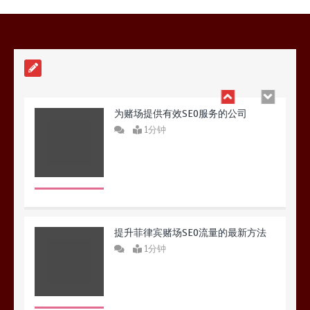
排名
1分钟
为赌场提供有效SEO服务的公司
1分钟
提升菲律宾赌场SEO流量的最新方法
1分钟