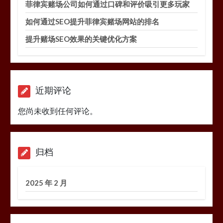
菲律宾赌场公司如何通过口碑和评价吸引更多玩家
如何通过SEO提升菲律宾赌场网站的排名
提升赌场SEO效果的关键优化方案
近期评论
您尚未收到任何评论。
归档
2025 年 2 月