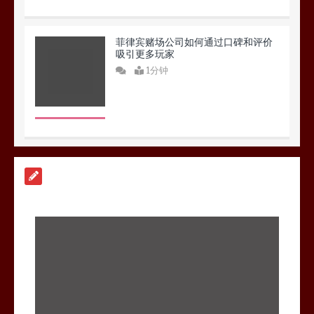
菲律宾赌场公司如何通过口碑和评价
吸引更多玩家
1分钟
如何通过SEO提升菲律宾赌场网站的
排名
1分钟
为赌场提供有效SEO服务的公司
1分钟