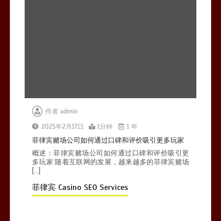
作者
admin
2025年2月17日
1分钟
1 年
菲律宾赌场公司如何通过口碑和评价吸引更多玩家
概述：菲律宾赌场公司如何通过口碑和评价吸引更
多玩家 随着互联网的发展，越来越多的菲律宾赌场
[…]
菲律宾 Casino SEO Services