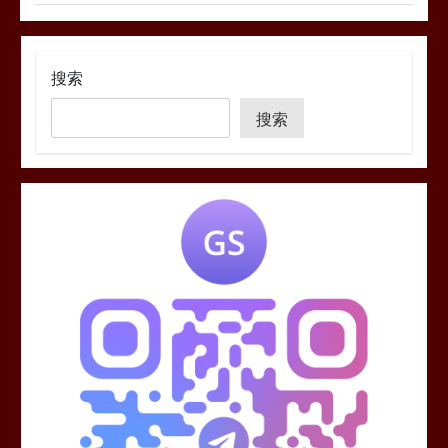
搜索
搜索