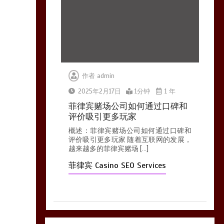
作者
admin
2025年2月17日
1分钟
1 年
菲律宾赌场公司如何通过口碑和
评价吸引更多玩家
概述：菲律宾赌场公司如何通过口碑和
评价吸引更多玩家 随着互联网的发展，
越来越多的菲律宾赌场 […]
菲律宾 Casino SEO Services