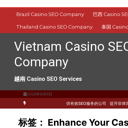
跳
至
Brazil Casino SEO Company
巴西 Casino SE
内
容
Thailand Casino SEO Company
泰国 Casino
Vietnam Casino SE
Company
越南 Casino SEO Services
2026年8月9日
和评价吸引更多玩家
为赌场提供有效SEO服务的公司
提升菲律宾赌场S
标签：
Enhance Your Casi