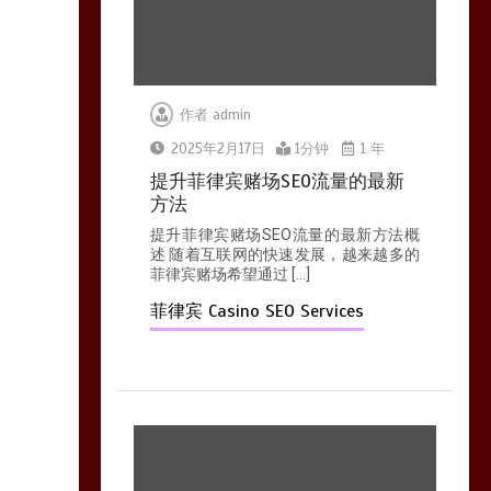
作者
admin
2025年2月17日
1分钟
1 年
提升菲律宾赌场SEO流量的最新
方法
提升菲律宾赌场SEO流量的最新方法概
述 随着互联网的快速发展，越来越多的
菲律宾赌场希望通过 […]
菲律宾 Casino SEO Services