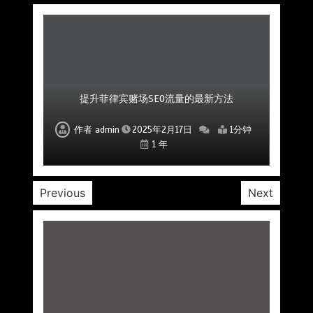
菲律宾赌场公司如何通过口碑和评价吸引更多玩
菲律宾赌场公司如何运用创新手段增加市场份额
如何通过SEO提升菲律宾赌场网站的排名
如何通过SEO增加菲律宾赌场的潜在客户
提升菲律宾赌场SEO流量的最新方法
提升赌场SEO效果的关键优化方案
为赌场提供有效SEO服务的公司
家
作者
作者
作者
作者
作者
作者
作者
admin
admin
admin
admin
admin
admin
admin
2025年2月17日
2025年2月17日
2025年2月17日
2025年2月17日
2025年2月17日
2025年2月17日
2025年2月17日
1分钟
1分钟
1分钟
1分钟
1分钟
1分钟
1分钟
1 年
1 年
1 年
1 年
1 年
1 年
1 年
Previous
Next