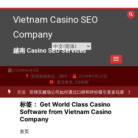
跳
至
Vietnam Casino SEO
内
容
Company
越南 Casino SEO Services
2026年8月9日
彩色新闻杂志，纽约
2018年11月20日
最后发表, 5分钟前
的最新方法
菲律宾赌场公司如何通过口碑和评价吸引更多玩家
为赌场提
标签：
Get World Class Casino
Software from Vietnam Casino
Company
首页