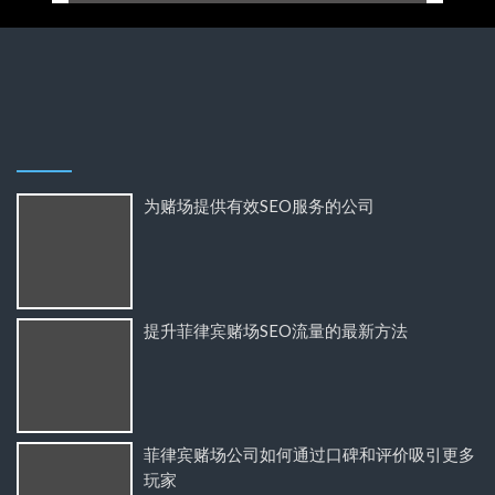
为赌场提供有效SEO服务的公司
提升菲律宾赌场SEO流量的最新方法
菲律宾赌场公司如何通过口碑和评价吸引更多
玩家