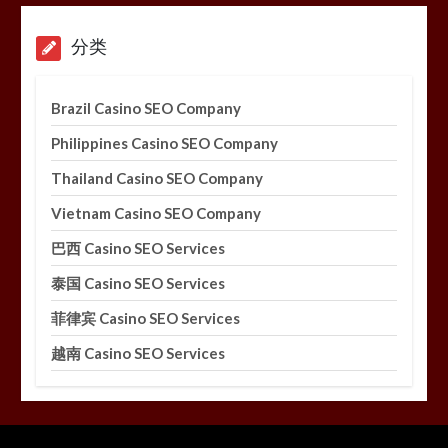
分类
Brazil Casino SEO Company
Philippines Casino SEO Company
Thailand Casino SEO Company
Vietnam Casino SEO Company
巴西 Casino SEO Services
泰国 Casino SEO Services
菲律宾 Casino SEO Services
越南 Casino SEO Services