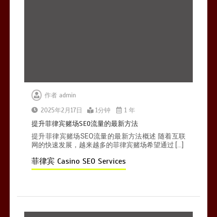
作者
admin
2025年2月17日
1分钟
1 年
提升菲律宾赌场SEO流量的最新方法
提升菲律宾赌场SEO流量的最新方法概述 随着互联
网的快速发展，越来越多的菲律宾赌场希望通过 […]
菲律宾 Casino SEO Services