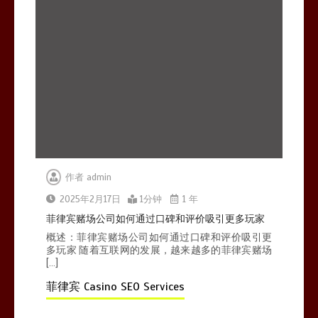
作者
admin
2025年2月17日
1分钟
1 年
菲律宾赌场公司如何通过口碑和评价吸引更多玩家
概述：菲律宾赌场公司如何通过口碑和评价吸引更
多玩家 随着互联网的发展，越来越多的菲律宾赌场
[…]
菲律宾 Casino SEO Services