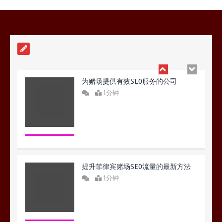
排名
1分钟
为赌场提供有效SEO服务的公司
1分钟
提升菲律宾赌场SEO流量的最新方法
1分钟