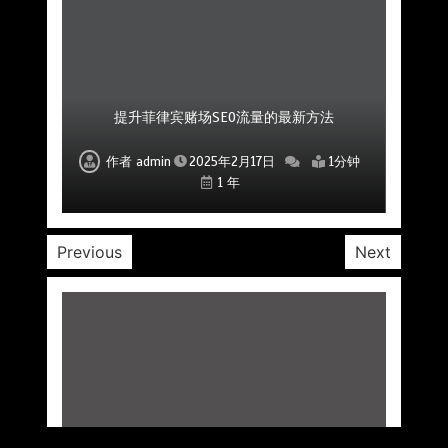
菲律宾赌场公司如何通过口碑和评价吸引更多玩
菲律宾赌场公司如何运用创新手段增加市场份额
如何通过SEO提升菲律宾赌场网站的排名
如何通过SEO增加菲律宾赌场的潜在客户
提升菲律宾赌场SEO流量的最新方法
提升赌场SEO效果的关键优化方案
为赌场提供有效SEO服务的公司
家
作者
作者
作者
作者
作者
作者
作者
admin
admin
admin
admin
admin
admin
admin
2025年2月17日
2025年2月17日
2025年2月17日
2025年2月17日
2025年2月17日
2025年2月17日
2025年2月17日
1分钟
1分钟
1分钟
1分钟
1分钟
1分钟
1分钟
1 年
1 年
1 年
1 年
1 年
1 年
1 年
Previous
Next