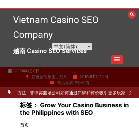
跳
至
Vietnam Casino SEO
内
容
Company
越南 Casino SEO Services
2026年8月8日
彩色新闻杂志，纽约
2018年11月20日
最后发表, 5分钟前
的最新方法
菲律宾赌场公司如何通过口碑和评价吸引更多玩家
为赌场提
标签：
Grow Your Casino Business in
the Philippines with SEO
首页