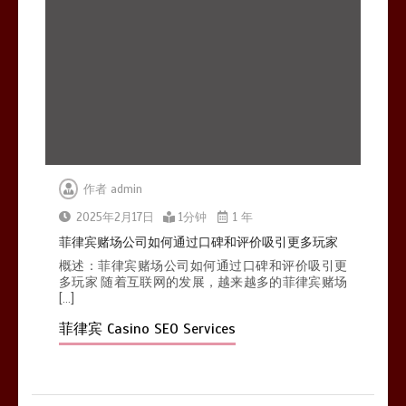
作者
admin
2025年2月17日
1分钟
1 年
菲律宾赌场公司如何通过口碑和评价吸引更多玩家
概述：菲律宾赌场公司如何通过口碑和评价吸引更
多玩家 随着互联网的发展，越来越多的菲律宾赌场
[…]
菲律宾 Casino SEO Services