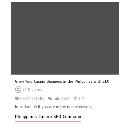
提升菲律宾赌场SEO流量的最新方法
1分钟
菲律宾赌场公司如何通过口碑和评价
吸引更多玩家
Grow Your Casino Business in the Philippines with SEO
1分钟
作者
admin
2025年2月14日
8分钟
1 年
Introduction If you are in the online casino […]
Philippines Casino SEO Company
如何通过SEO提升菲律宾赌场网站的
排名