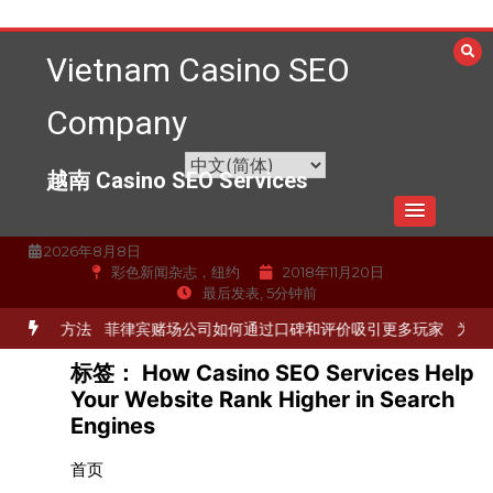
跳
至
Vietnam Casino SEO
内
容
Company
越南 Casino SEO Services
2026年8月8日
彩色新闻杂志，纽约
2018年11月20日
最后发表, 5分钟前
最新方法
菲律宾赌场公司如何通过口碑和评价吸引更多玩家
为赌场提
标签：
How Casino SEO Services Help
Your Website Rank Higher in Search
Engines
首页