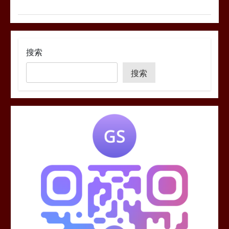
搜索
搜索