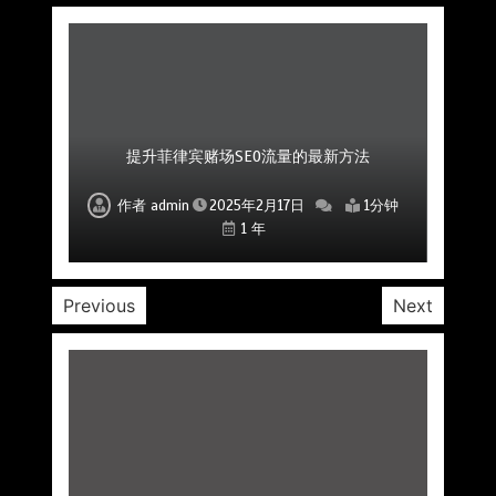
菲律宾赌场公司如何通过口碑和评价吸引更多玩
菲律宾赌场公司如何运用创新手段增加市场份额
如何通过SEO提升菲律宾赌场网站的排名
如何通过SEO增加菲律宾赌场的潜在客户
提升菲律宾赌场SEO流量的最新方法
提升赌场SEO效果的关键优化方案
为赌场提供有效SEO服务的公司
家
作者
作者
作者
作者
作者
作者
作者
admin
admin
admin
admin
admin
admin
admin
2025年2月17日
2025年2月17日
2025年2月17日
2025年2月17日
2025年2月17日
2025年2月17日
2025年2月17日
1分钟
1分钟
1分钟
1分钟
1分钟
1分钟
1分钟
1 年
1 年
1 年
1 年
1 年
1 年
1 年
Previous
Next