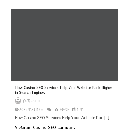
提升菲律宾赌场SEO流量的最新方法
1分钟
菲律宾赌场公司如何通过口碑和评价
How Casino SEO Services Help Your Website Rank Higher
吸引更多玩家
in Search Engines
1分钟
作者
admin
2025年2月17日
7分钟
1 年
How Casino SEO Services Help Your Website Ran […]
Vietnam Casino SEO Company