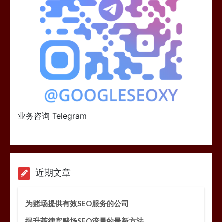
业务咨询 Telegram
近期文章
为赌场提供有效SEO服务的公司
提升菲律宾赌场SEO流量的最新方法