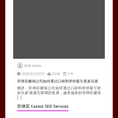
作者
admin
2025年2月17日
1分钟
1 年
菲律宾赌场公司如何通过口碑和评价吸引更多玩家
概述：菲律宾赌场公司如何通过口碑和评价吸引更
多玩家 随着互联网的发展，越来越多的菲律宾赌场
[…]
菲律宾 Casino SEO Services