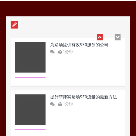
1分钟
为赌场提供有效SEO服务的公司
1分钟
提升菲律宾赌场SEO流量的最新方法
1分钟