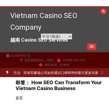
跳
至
Vietnam Casino SEO
内
容
Company
越南 Casino SEO Services
2026年8月7日
彩色新闻杂志，纽约
2018年11月20日
最后发表, 5分钟前
的最新方法
菲律宾赌场公司如何通过口碑和评价吸引更多玩家
为赌场提
标签：
How SEO Can Transform Your
Vietnam Casino Business
首页