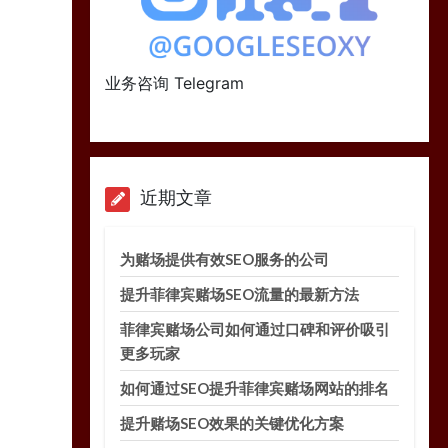
业务咨询 Telegram
近期文章
为赌场提供有效SEO服务的公司
提升菲律宾赌场SEO流量的最新方法
菲律宾赌场公司如何通过口碑和评价吸引
更多玩家
如何通过SEO提升菲律宾赌场网站的排名
提升赌场SEO效果的关键优化方案