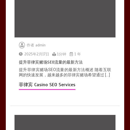
作者
admin
2025年2月17日
1分钟
1 年
提升菲律宾赌场SEO流量的最新方法
提升菲律宾赌场SEO流量的最新方法概述 随着互联
网的快速发展，越来越多的菲律宾赌场希望通过 […]
菲律宾 Casino SEO Services