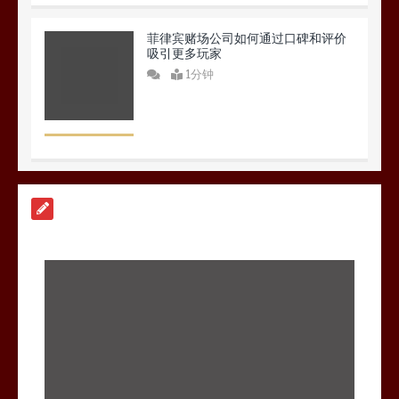
菲律宾赌场公司如何通过口碑和评价
吸引更多玩家
1分钟
如何通过SEO提升菲律宾赌场网站的
排名
1分钟
为赌场提供有效SEO服务的公司
1分钟