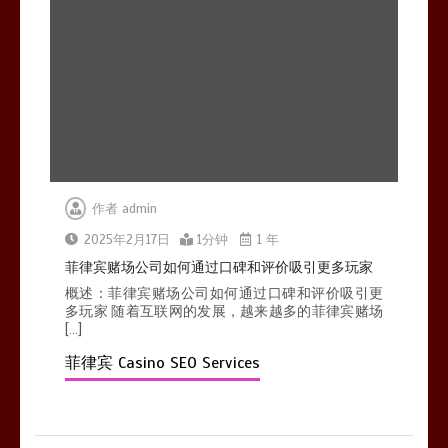
作者
admin
2025年2月17日
1分钟
1 年
菲律宾赌场公司如何通过口碑和评价吸引更多玩家
概述：菲律宾赌场公司如何通过口碑和评价吸引更
多玩家 随着互联网的发展，越来越多的菲律宾赌场
[…]
菲律宾 Casino SEO Services