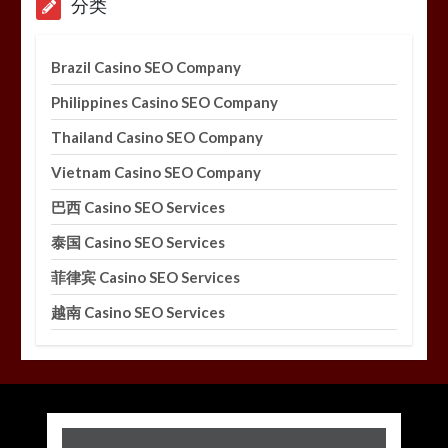
分类
Brazil Casino SEO Company
Philippines Casino SEO Company
Thailand Casino SEO Company
Vietnam Casino SEO Company
巴西 Casino SEO Services
泰国 Casino SEO Services
菲律宾 Casino SEO Services
越南 Casino SEO Services