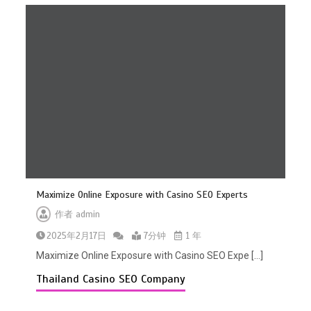
提升菲律宾赌场SEO流量的最新方法
1分钟
菲律宾赌场公司如何通过口碑和评价
吸引更多玩家
Maximize Online Exposure with Casino SEO Experts
1分钟
作者
admin
2025年2月17日
7分钟
1 年
Maximize Online Exposure with Casino SEO Expe […]
Thailand Casino SEO Company
如何通过SEO提升菲律宾赌场网站的
排名