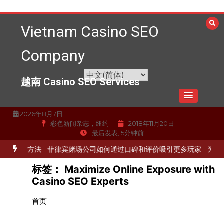
跳
至
Vietnam Casino SEO
内
容
Company
越南 Casino SEO Services
2026年8月7日
彩色新闻杂志，纽约
2018年11月20日
最后发表, 5分钟前
的最新方法
菲律宾赌场公司如何通过口碑和评价吸引更多玩家
为赌场提
标签：
Maximize Online Exposure with
Casino SEO Experts
首页