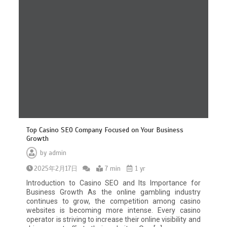
Top Casino SEO Company Focused on Your Business
Growth
by
admin
2025
年2月17日
7
min
1
yr
Introduction to Casino SEO and Its Importance for
Business Growth As the online gambling industry
continues to grow
,
the competition among casino
websites is becoming more intense
.
Every casino
operator is striving to increase their online visibility and