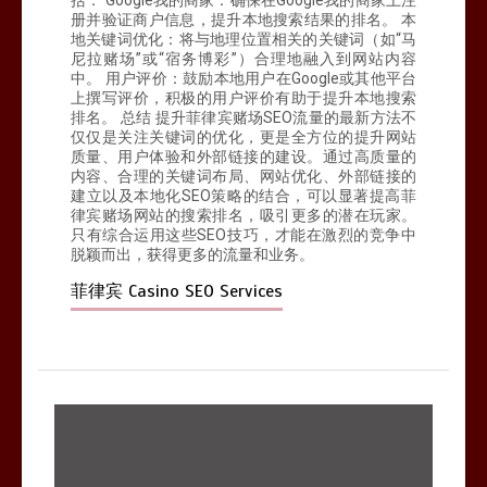
册并验证商户信息
，
提升本地搜索结果的排名
。
本
地关键词优化
：
将与地理位置相关的关键词（如“马
尼拉赌场”或“宿务博彩”）合理地融入到网站内容
中
。
用户评价
：
鼓励本地用户在Google或其他平台
上撰写评价
，
积极的用户评价有助于提升本地搜索
排名
。
总结 提升菲律宾赌场SEO流量的最新方法不
仅仅是关注关键词的优化
，
更是全方位的提升网站
质量
、
用户体验和外部链接的建设
。
通过高质量的
内容
、
合理的关键词布局
、
网站优化
、
外部链接的
建立以及本地化SEO策略的结合
，
可以显著提高菲
律宾赌场网站的搜索排名
，
吸引更多的潜在玩家
。
只有综合运用这些SEO技巧
，
才能在激烈的竞争中
脱颖而出
，
获得更多的流量和业务
。
菲律宾 Casino SEO Services