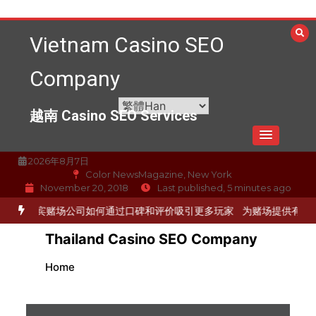
S
k
Vietnam Casino SEO
i
p
Company
t
o
c
越南 Casino SEO Services
o
n
t
2026
年8月7日
Color NewsMagazine
,
New York
e
November
20, 2018
Last published
, 5
minutes ago
n
t
宾赌场公司如何通过口碑和评价吸引更多玩家
为赌场提供有效SEO服务
Thailand Casino SEO Company
Home