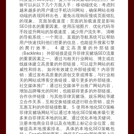
验可以从以下几个方面入手
：
移动端优化
：
考虑到
越来越多的用户通过手机访问网站
，
确保网站在移
动端的表现同样出色
，
避免出现响应慢或页面错乱
的现象
。
页面加载速度
：
页面的加载速度是影响
SEO排名的重要因素
。
使用压缩图片
、
优化代码等
手段提升网站的加载速度
，
减少用户流失率
。
清晰
的导航系统
：
一个简洁
、
直观的导航系统可以帮助
用户快速找到他们想要的信息
，
也能提升搜索引擎
的爬行效率
。 4.
建立高质量的外部链接
（Backlinks） 外部链接是提升菲律宾赌场SEO流量
的重要因素之一
。
通过与相关行业网站
、
博主或在
线媒体建立高质量的外部链接
，
可以提升网站的权
威性和排名
。
如何有效建立外部链接呢？ 内容营
销
：
通过发布高质量的原创文章或博客
，
与行业相
关的网站或博客交换链接
，
吸引更多的外部链接
。
社交媒体推广
：
通过社交媒体平台推广网站内容
，
增加品牌曝光的同时
，
也能获得更多的外部链接
。
合作伙伴链接
：
与其他菲律宾赌场
、
娱乐网站等建
立合作关系
，
互相交换链接或进行联合营销
，
提升
互惠互利的外部链接数量
。 5.
使用本地化SEO策略
菲律宾赌场网站可以通过本地化SEO策略来吸引更
多来自菲律宾本地的玩家
。
通过优化本地关键词
、
注册本地商业目录以及在地图上标记企业位置
，
能
够提高本地搜索排名
。
具体的本地化SEO策略包
括
：
Google我的商家
：
确保在Google我的商家上注