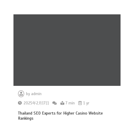
by
admin
2025
年2月17日
7
min
1
yr
Thailand SEO Experts for Higher Casino Website
Rankings