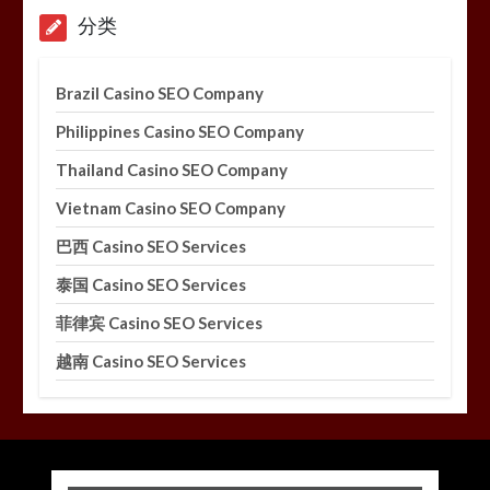
分类
Brazil Casino SEO Company
Philippines Casino SEO Company
Thailand Casino SEO Company
Vietnam Casino SEO Company
巴西 Casino SEO Services
泰国 Casino SEO Services
菲律宾 Casino SEO Services
越南 Casino SEO Services