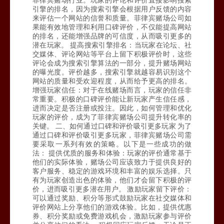
菲律宾赌场行业
。
玩家的评论和评价直接影响搜索
引擎的排名
，
因为搜索引擎会根据用户反馈的内容
来评估一个网站的信誉和质量
。
菲律宾赌场公司如
果能有效地管理和利用口碑评价
，
不仅能提高网站
的排名
，
还能增强品牌的可信度
，
从而吸引更多的
潜在玩家
。
提高搜索引擎排名
：
当玩家在论坛
、
社
交媒体
、
评论网站等平台上留下积极评价时
，
这些
评论会成为搜索引擎算法的一部分
，
提升赌场网站
的曝光度
。
评价越多
，
搜索引擎就越容易识别这个
网站的质量和受欢迎程度
，
从而给予更高的排名
。
增强玩家信任
：
对于在线赌场而言
，
玩家的信任非
常重要
。
积极的口碑评价能让新玩家产生信任感
，
进而决定是否注册或投注
。
因此
，
如何管理和优化
玩家的评价
，
成为了菲律宾赌场公司提升转化率的
关键
。
二
、
如何通过口碑和评价吸引更多玩家 为了
通过口碑和评价吸引更多玩家
，
菲律宾赌场公司需
要采取一系列有效的策略
。
以下是一些成功的做
法
：
提供优质的服务和体验
：
玩家的评价通常基于
他们的实际体验
，
赌场公司应该致力于提供良好的
客户服务
、
稳定的游戏环境和丰富的娱乐选择
。
只
有为玩家创造出色的体验
，
他们才会留下积极的评
价
，
进而吸引更多潜在用户
。
激励玩家留下评价
：
可以通过奖励
、
积分等形式鼓励玩家在社交媒体和
评价网站上分享他们的游戏体验
。
比如
，
提供优惠
券
、
积分奖励或免费游戏机会
，
激励玩家参与评价