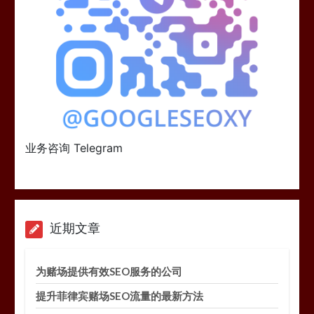
业务咨询 Telegram
近期文章
为赌场提供有效SEO服务的公司
提升菲律宾赌场SEO流量的最新方法