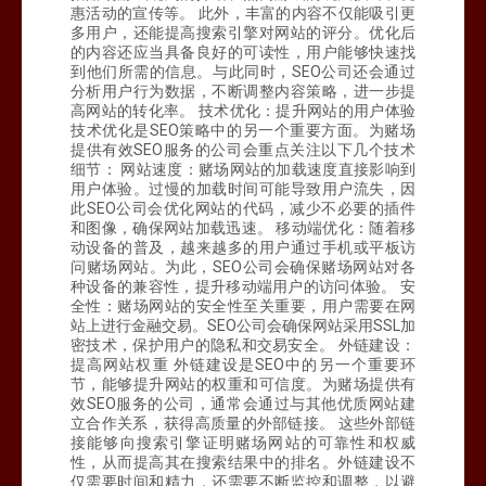
惠活动的宣传等
。
此外
，
丰富的内容不仅能吸引更
多用户
，
还能提高搜索引擎对网站的评分
。
优化后
的内容还应当具备良好的可读性
，
用户能够快速找
到他们所需的信息
。
与此同时
，
SEO公司还会通过
分析用户行为数据
，
不断调整内容策略
，
进一步提
高网站的转化率
。
技术优化
：
提升网站的用户体验
技术优化是SEO策略中的另一个重要方面
。
为赌场
提供有效SEO服务的公司会重点关注以下几个技术
细节
：
网站速度
：
赌场网站的加载速度直接影响到
用户体验
。
过慢的加载时间可能导致用户流失
，
因
此SEO公司会优化网站的代码
，
减少不必要的插件
和图像
，
确保网站加载迅速
。
移动端优化
：
随着移
动设备的普及
，
越来越多的用户通过手机或平板访
问赌场网站
。
为此
，
SEO公司会确保赌场网站对各
种设备的兼容性
，
提升移动端用户的访问体验
。
安
全性
：
赌场网站的安全性至关重要
，
用户需要在网
站上进行金融交易
。
SEO公司会确保网站采用SSL加
密技术
，
保护用户的隐私和交易安全
。
外链建设
：
提高网站权重 外链建设是SEO中的另一个重要环
节
，
能够提升网站的权重和可信度
。
为赌场提供有
效SEO服务的公司
，
通常会通过与其他优质网站建
立合作关系
，
获得高质量的外部链接
。
这些外部链
接能够向搜索引擎证明赌场网站的可靠性和权威
性
，
从而提高其在搜索结果中的排名
。
外链建设不
仅需要时间和精力
，
还需要不断监控和调整
，
以避