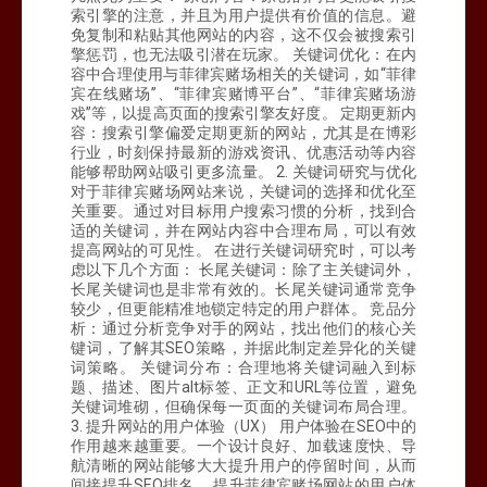
索引擎的注意
，
并且为用户提供有价值的信息
。
避
免复制和粘贴其他网站的内容
，
这不仅会被搜索引
擎惩罚
，
也无法吸引潜在玩家
。
关键词优化
：
在内
容中合理使用与菲律宾赌场相关的关键词
，
如“菲律
宾在线赌场”
、
“菲律宾赌博平台”
、
“菲律宾赌场游
戏”等
，
以提高页面的搜索引擎友好度
。
定期更新内
容
：
搜索引擎偏爱定期更新的网站
，
尤其是在博彩
行业
，
时刻保持最新的游戏资讯
、
优惠活动等内容
能够帮助网站吸引更多流量
。 2.
关键词研究与优化
对于菲律宾赌场网站来说
，
关键词的选择和优化至
关重要
。
通过对目标用户搜索习惯的分析
，
找到合
适的关键词
，
并在网站内容中合理布局
，
可以有效
提高网站的可见性
。
在进行关键词研究时
，
可以考
虑以下几个方面
：
长尾关键词
：
除了主关键词外
，
长尾关键词也是非常有效的
。
长尾关键词通常竞争
较少
，
但更能精准地锁定特定的用户群体
。
竞品分
析
：
通过分析竞争对手的网站
，
找出他们的核心关
键词
，
了解其SEO策略
，
并据此制定差异化的关键
词策略
。
关键词分布
：
合理地将关键词融入到标
题
、
描述
、
图片alt标签
、
正文和URL等位置
，
避免
关键词堆砌
，
但确保每一页面的关键词布局合理
。
3.
提升网站的用户体验（UX） 用户体验在SEO中的
作用越来越重要
。
一个设计良好
、
加载速度快
、
导
航清晰的网站能够大大提升用户的停留时间
，
从而
间接提升SEO排名
。
提升菲律宾赌场网站的用户体