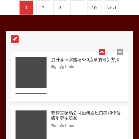
为赌场提供有效SEO服务的公司
1
2
3
…
10
Next
1
min
提升菲律宾赌场SEO流量的最新方法
1
min
菲律宾赌场公司如何通过口碑和评价
吸引更多玩家
1
min