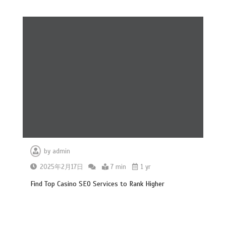
by
admin
2025
年2月17日
7
min
1
yr
Find Top Casino SEO Services to Rank Higher