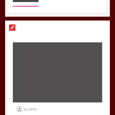
如何通过SEO提升菲律宾赌场网站的
排名
1
min
为赌场提供有效SEO服务的公司
1
min
by
admin
提升菲律宾赌场SEO流量的最新方法