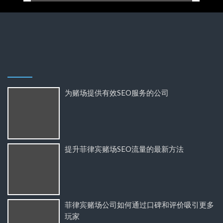
为赌场提供有效SEO服务的公司
提升菲律宾赌场SEO流量的最新方法
菲律宾赌场公司如何通过口碑和评价吸引更多
玩家