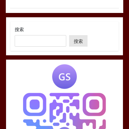
搜索
搜索