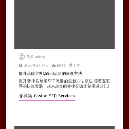
作者
admin
2025年2月17日
1分钟
1 年
提升菲律宾赌场SEO流量的最新方法
提升菲律宾赌场SEO流量的最新方法概述 随着互联
网的快速发展，越来越多的菲律宾赌场希望通过 […]
菲律宾 Casino SEO Services