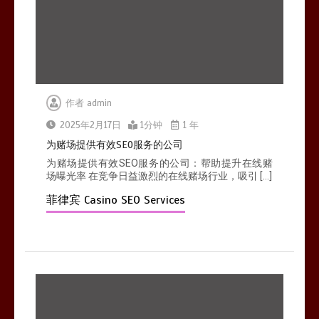
1分钟
作者
admin
提升菲律宾赌场SEO流量的最新方法
1分钟
2025年2月17日
1分钟
1 年
为赌场提供有效SEO服务的公司
为赌场提供有效SEO服务的公司：帮助提升在线赌
场曝光率 在竞争日益激烈的在线赌场行业，吸引 […]
菲律宾 Casino SEO Services
菲律宾赌场公司如何通过口碑和评价
吸引更多玩家
1分钟