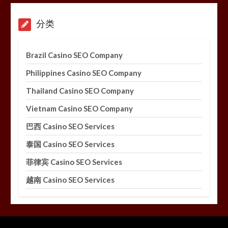
分类
Brazil Casino SEO Company
Philippines Casino SEO Company
Thailand Casino SEO Company
Vietnam Casino SEO Company
巴西 Casino SEO Services
泰国 Casino SEO Services
菲律宾 Casino SEO Services
越南 Casino SEO Services