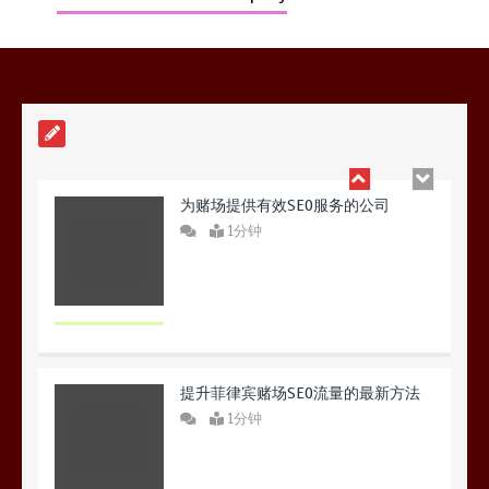
如何通过SEO提升菲律宾赌场网站的
排名
1分钟
为赌场提供有效SEO服务的公司
1分钟
提升菲律宾赌场SEO流量的最新方法
1分钟